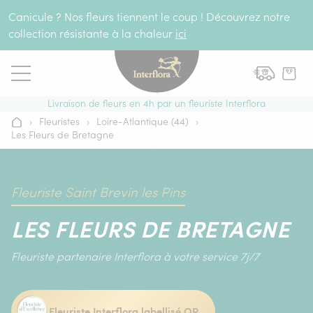
Aller au contenu
Canicule ? Nos fleurs tiennent le coup ! Découvrez notre
collection résistante à la chaleur
ici
Livraison de fleurs en 4h par un fleuriste Interflora
›
Fleuristes
›
Loire-Atlantique (44)
›
Accueil
Les Fleurs de Bretagne
Fleuriste Saint Brevin les Pins
LES FLEURS DE BRETAGNE
Fleuriste partenaire Interflora à votre service 7j/7
Fleuriste Interflora labellisé OR