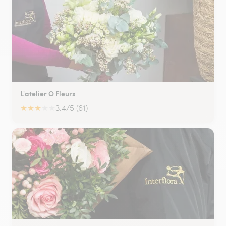
L'atelier O Fleurs
★
★
★
★
★
3.4/5 (61)