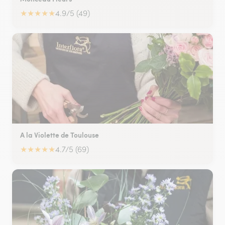
★
★
★
★
★
4.9/5 (49)
A la Violette de Toulouse
★
★
★
★
★
4.7/5 (69)