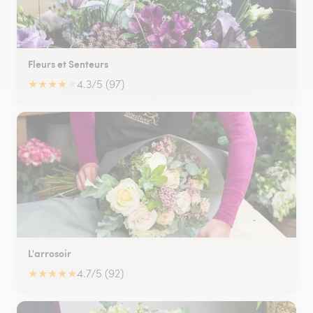
Fleurs et Senteurs
★
★
★
★
★
4.3/5 (97)
L'arrosoir
★
★
★
★
★
4.7/5 (92)