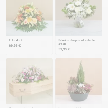
Eclat doré
Eclosion d'espoir et sa bulle
d'eau
89,95 €
59,95 €