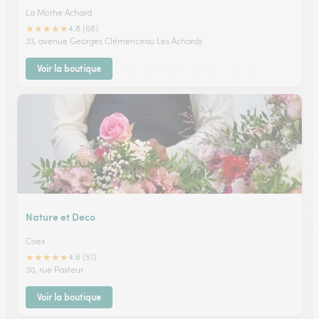
La Mothe Achard
★
★
★
★
★
4.8 (68)
33, avenue Georges Clémenceau Les Achards
Voir la boutique
Nature et Deco
Coex
★
★
★
★
★
4.6 (51)
30, rue Pasteur
Voir la boutique