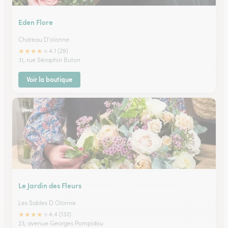
Eden Flore
Chateau D'olonne
★
★
★
★
★
4.1 (29)
31, rue Séraphin Buton
Voir la boutique
Le Jardin des Fleurs
Les Sables D Olonne
★
★
★
★
★
4.4 (133)
23, avenue Georges Pompidou