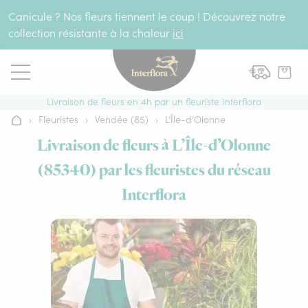
Aller au contenu
Canicule ? Nos fleurs tiennent le coup ! Découvrez notre
collection résistante à la chaleur
ici
Livraison de fleurs en 4h par un fleuriste Interflora
›
Fleuristes
›
Vendée (85)
›
L’Île-d’Olonne
Accueil
Livraison de fleurs à L’Île-d’Olonne
(85340) par les fleuristes du réseau
Interflora