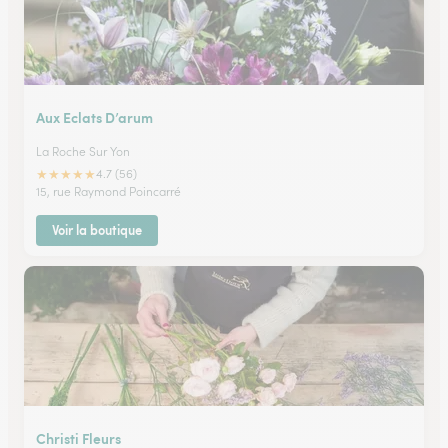
Aux Eclats D’arum
La Roche Sur Yon
★
★
★
★
★
4.7 (56)
15, rue Raymond Poincarré
Voir la boutique
Christi Fleurs