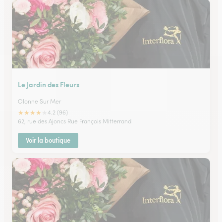
Le Jardin des Fleurs
Olonne Sur Mer
★
★
★
★
★
4.2 (96)
62, rue des Ajoncs Rue François Mitterrand
Voir la boutique