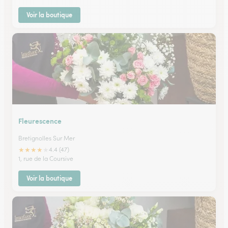
Voir la boutique
Fleurescence
Bretignolles Sur Mer
★
★
★
★
★
4.4 (47)
1, rue de la Coursive
Voir la boutique