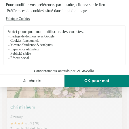
Fleurs de Vie 85
St Hilaire de Riez
★
★
★
★
★
4.9 (35)
34 rue Georges Clemenceau
Voir la boutique
Christi Fleurs
Aizenay
★
★
★
★
★
3.9 (76)
7, rue de l'Hotel de Ville