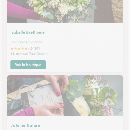
Isabelle Brethome
Les Sables D'olonne
★
★
★
★
★
4.5 (97)
34, avenue Paul Doumer
Voir la boutique
L’atelier Nature