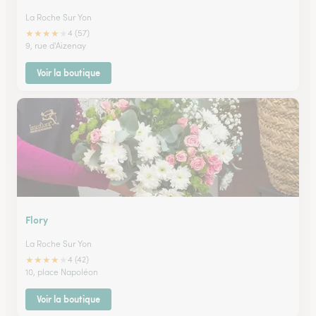
La Roche Sur Yon
★
★
★
★
★
4 (57)
9, rue d'Aizenay
Voir la boutique
Flory
La Roche Sur Yon
★
★
★
★
★
4 (42)
10, place Napoléon
Voir la boutique