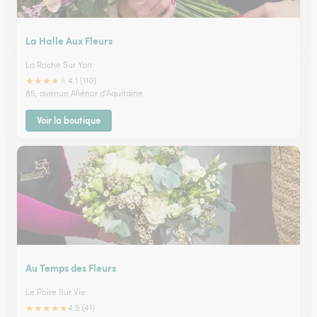
La Halle Aux Fleurs
La Roche Sur Yon
★
★
★
★
★
4.1 (110)
85, avenue Aliénor d'Aquitaine
Voir la boutique
Au Temps des Fleurs
Le Poire Sur Vie
★
★
★
★
★
4.5 (41)