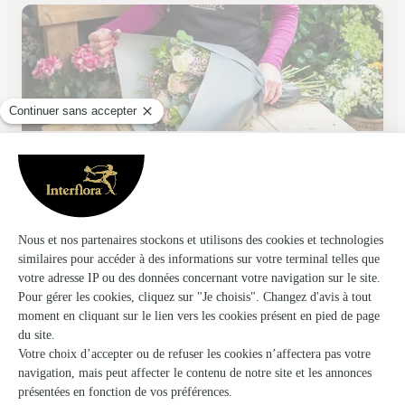
Le Jardin des Fleurs
Talmont St Hilaire
★
★
★
★
★
4.6 (47)
8 rue Nationale
Voir la boutique