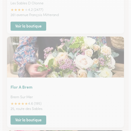
Les Sables D Olonne
★
★
★
★
★
4.2 (2477)
261 avenue François Mitterand
Voir la boutique
Flor A Brem
Brem Sur Mer
★
★
★
★
★
4.6 (195)
25, route des Sables
Voir la boutique