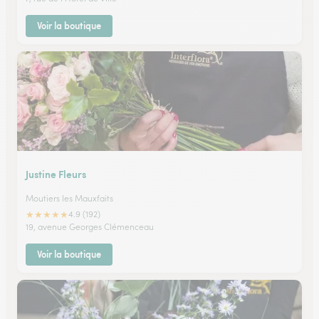
Voir la boutique
Justine Fleurs
Moutiers les Mauxfaits
★
★
★
★
★
4.9 (192)
19, avenue Georges Clémenceau
Voir la boutique