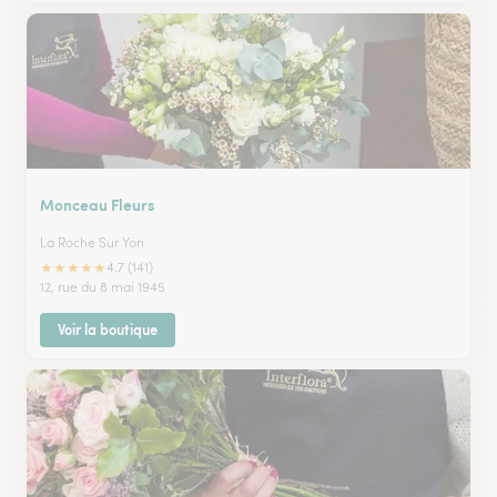
Monceau Fleurs
La Roche Sur Yon
★
★
★
★
★
4.7 (141)
12, rue du 8 mai 1945
Voir la boutique