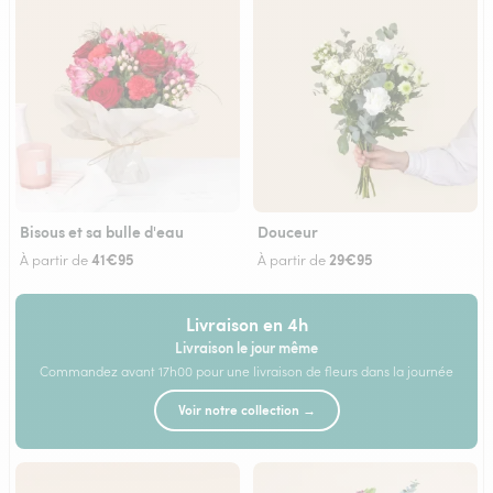
Bisous et sa bulle d'eau
Douceur
41€95
29€95
À partir de
À partir de
Livraison en 4h
Livraison le jour même
Commandez avant 17h00 pour une livraison de fleurs dans la journée
Voir notre collection →