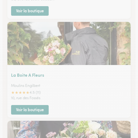
Voir la boutique
La Boite A Fleurs
Moulins Engilbert
★
★
★
★
★
4.5 (11)
10, rue des Fossés
Voir la boutique