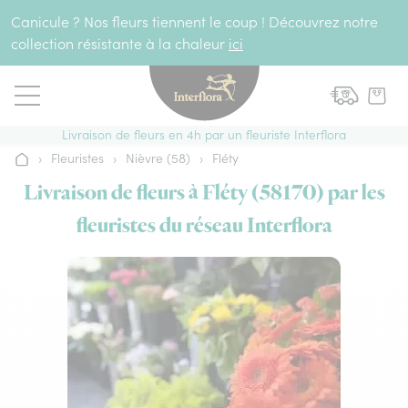
Aller au contenu
Canicule ? Nos fleurs tiennent le coup ! Découvrez notre
collection résistante à la chaleur
ici
Livraison de fleurs en 4h par un fleuriste Interflora
›
Fleuristes
›
Nièvre (58)
›
Fléty
Accueil
Livraison de fleurs à Fléty (58170) par les
fleuristes du réseau Interflora