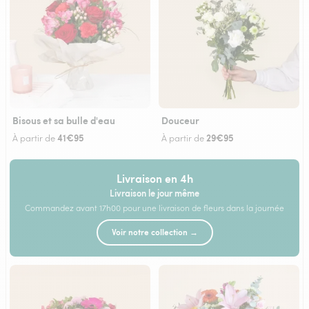
Bisous et sa bulle d'eau
Douceur
41€95
29€95
À partir de
À partir de
Livraison en 4h
Livraison le jour même
Commandez avant 17h00 pour une livraison de fleurs dans la journée
Voir notre collection →