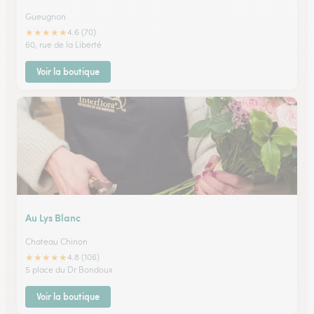
Gueugnon
★
★
★
★
★
4.6 (70)
60, rue de la Liberté
Voir la boutique
Au Lys Blanc
Chateau Chinon
★
★
★
★
★
4.8 (106)
5 place du Dr Bondoux
Voir la boutique