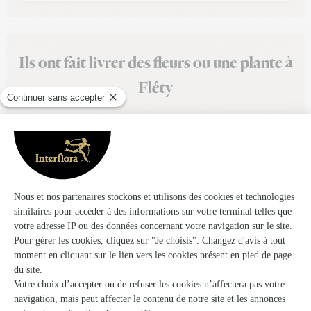
Ils ont fait livrer des fleurs ou une plante à
Fléty
★
★
★
★
★
Service sérieux
Rien a dire sérieux
02/02/2026
★
★
★
★
★
Beaucoup de choix
Beaucoup de choix, présentation claire….