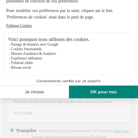
24/12/2025
★
★
★
★
★
La livraison et la qualité des fleurs…
La livraison et la qualité des fleurs étaient au rdv. Très
satisfaite.
02/06/2026
★
★
★
★
★
Respect du client
Produit conforme à ma demande ainsi que la livraison
16/07/2026
Trustpilot
Échantillon d'avis clients fourni via Trustpilot.
Voir tous
les avis de la marque Interflora sur Trustpilot