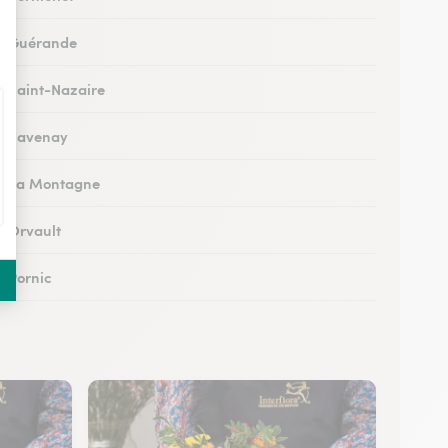
 à Guérande
 à Saint-Nazaire
 à Savenay
 à La Montagne
à Orvault
à Pornic
 à Loireauxence
 à Saint-Herblain