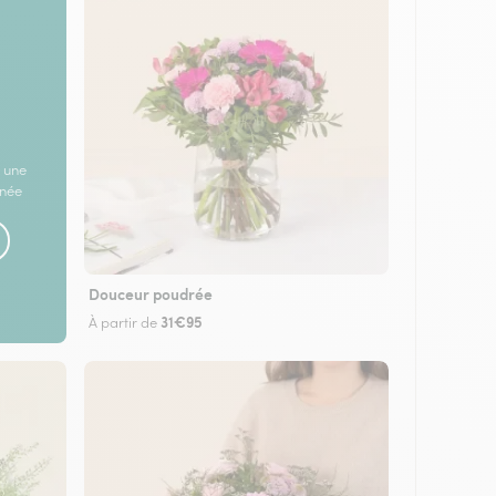
 une
rnée
Douceur poudrée
31€95
À partir de