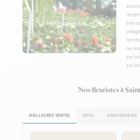
envir
récem
bon sc
indigè
territ
ne man
sur lo
sur lo
Nos fleuristes à Sai
MEILLEURES VENTES
DEUIL
ANNIVERSAIRE