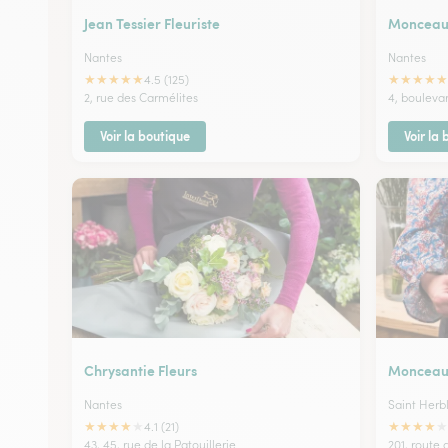
Jean Tessier Fleuriste
Monceau 
Nantes
Nantes
★
★
★
★
★
★
★
★
★
★
4.5 (125)
2, rue des Carmélites
4, bouleva
Voir la boutique
Voir la
Chrysantie Fleurs
Monceau 
Nantes
Saint Herb
★
★
★
★
★
★
★
★
★
★
4.1 (21)
43, 45, rue de la Patouillerie
201, route