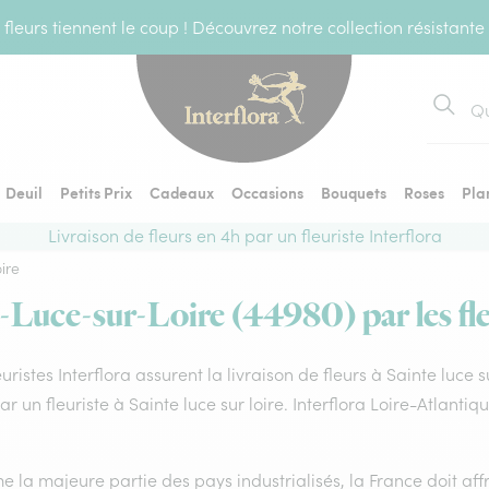
fleurs tiennent le coup ! Découvrez notre collection résistante
Recher
Deuil
Petits Prix
Cadeaux
Occasions
Bouquets
Roses
Pla
Livraison de fleurs en 4h par un fleuriste Interflora
ire
e-Luce-sur-Loire (44980) par les fle
euristes Interflora assurent la livraison de fleurs à Sainte luce 
par un fleuriste à Sainte luce sur loire. Interflora Loire-Atlant
la majeure partie des pays industrialisés, la France doit affro