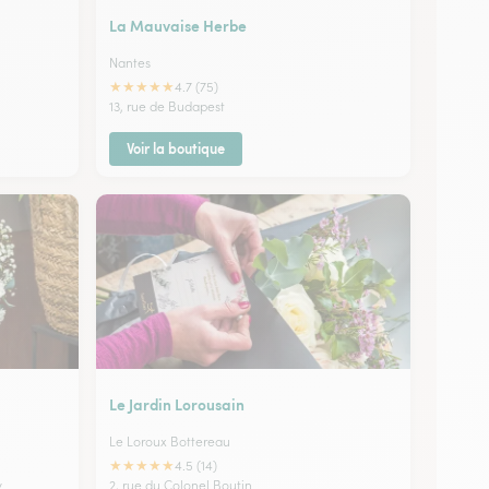
La Mauvaise Herbe
Nantes
★
★
★
★
★
4.7 (75)
13, rue de Budapest
Voir la boutique
Le Jardin Lorousain
Le Loroux Bottereau
★
★
★
★
★
4.5 (14)
y
2, rue du Colonel Boutin