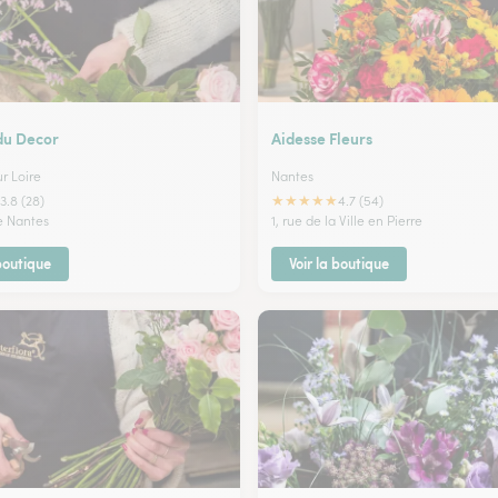
du Decor
Aidesse Fleurs
r Loire
Nantes
★
★
★
★
★
3.8 (28)
4.7 (54)
de Nantes
1, rue de la Ville en Pierre
 boutique
Voir la boutique