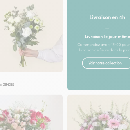
Livraison en 4h
—
Livraison le jour même
Commandez avant 17h00 pour
livraison de fleurs dans la jou
Voir notre collection →
29€95
de