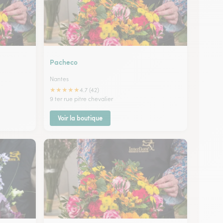
Pacheco
Nantes
★
★
★
★
★
4.7 (42)
9 ter rue pitre chevalier
Voir la boutique