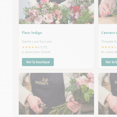
Fleur Indigo
L’envers 
Sainte Luce Sur Loire
Thouare Su
★
★
★
★
★
★
★
★
★
★
4.7 (71)
2, place Jean Drovet
61, route 
Voir la boutique
Voir la