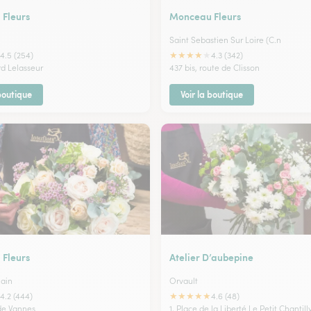
Fleurs
Monceau Fleurs
Saint Sebastien Sur Loire (C.n
★
★
★
★
★
4.5 (254)
4.3 (342)
rd Lelasseur
437 bis, route de Clisson
 boutique
Voir la boutique
Fleurs
Atelier D’aubepine
lain
Orvault
★
★
★
★
★
4.2 (444)
4.6 (48)
 de Vannes
1, Place de la Liberté Le Petit Chantill