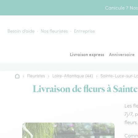
Aller au contenu
Canicule ? Nos 
Besoin d’aide
Nos fleuristes
Entreprise
Livraison express
Anniversaire
›
Fleuristes
›
Loire-Atlantique (44)
›
Sainte-Luce-sur-Lo
Accueil
Livraison de fleurs à Saint
Les fl
7j/7, 
fleurs.
Comme 