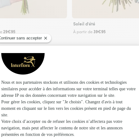
Soleil d'été
29€95
39€95
de
À partir de
Faire livrer des fleurs
uriste Interflora à Sainte-Luce-sur-Loire et da
Les fleur
Fleuristes
Fleuristes 