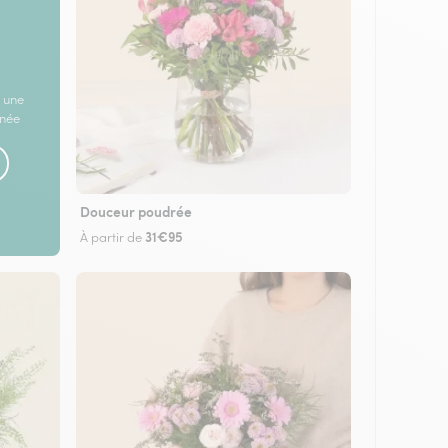
 une
rnée
Douceur poudrée
31€95
À partir de