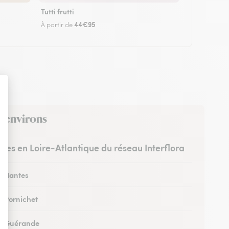
Tutti frutti
44€95
À partir de
s environs
istes en Loire-Atlantique du réseau Interflora
 à Nantes
à Pornichet
 à Guérande