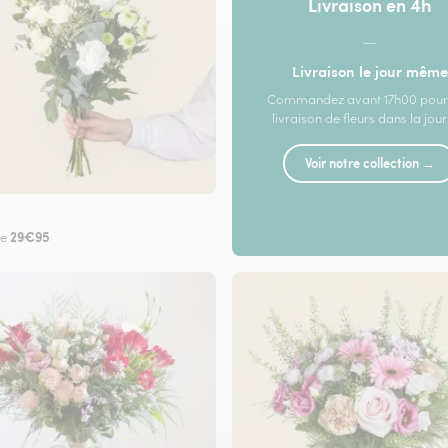
Livraison en 4h
—
Livraison le jour même
Commandez avant 17h00 pour
livraison de fleurs dans la jou
Voir notre collection →
29€95
de