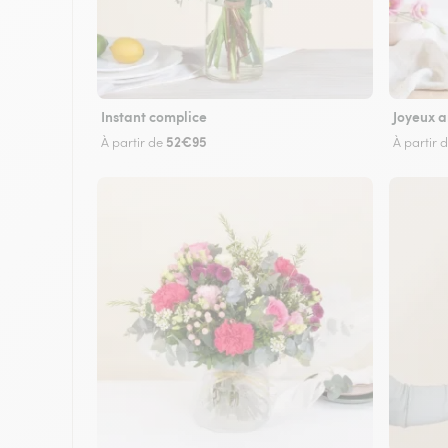
Instant complice
Joyeux a
52€95
À partir de
À partir 