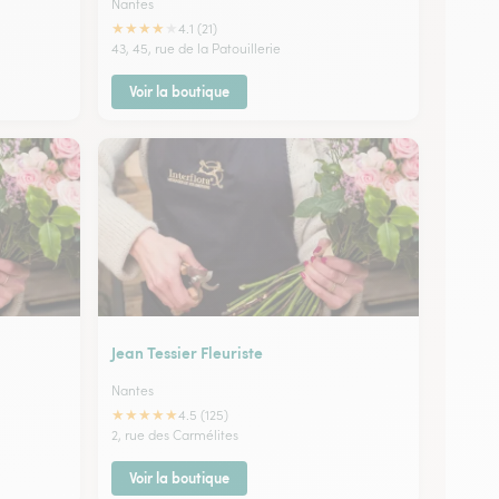
Nantes
★
★
★
★
★
4.1 (21)
43, 45, rue de la Patouillerie
Voir la boutique
Jean Tessier Fleuriste
Nantes
★
★
★
★
★
4.5 (125)
2, rue des Carmélites
Voir la boutique