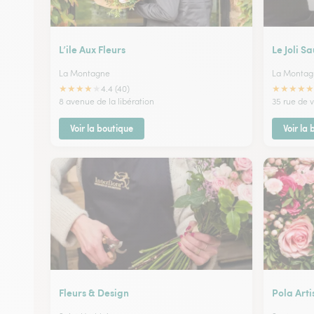
L’ile Aux Fleurs
Le Joli Sa
La Montagne
La Montag
★
★
★
★
★
★
★
★
★
★
4.4 (40)
8 avenue de la libération
35 rue de 
Voir la boutique
Voir la
Fleurs & Design
Pola Arti