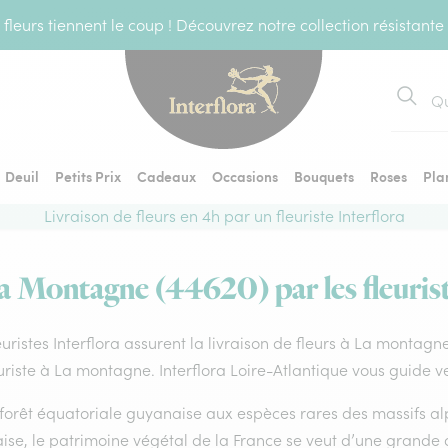
fleurs tiennent le coup ! Découvrez notre collection résistante
Recher
Deuil
Petits Prix
Cadeaux
Occasions
Bouquets
Roses
Pla
Livraison de fleurs en 4h par un fleuriste Interflora
La Montagne (44620) par les fleurist
euristes Interflora assurent la livraison de fleurs à La montagn
uriste à La montagne. Interflora Loire-Atlantique vous guide ve
forêt équatoriale guyanaise aux espèces rares des massifs alp
ise, le patrimoine végétal de la France se veut d’une grande 