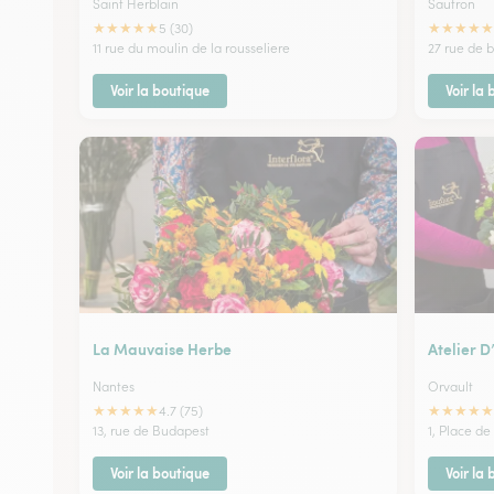
Saint Herblain
Sautron
★
★
★
★
★
★
★
★
★
★
5 (30)
11 rue du moulin de la rousseliere
27 rue de 
Voir la boutique
Voir la
La Mauvaise Herbe
Atelier 
Nantes
Orvault
★
★
★
★
★
★
★
★
★
★
4.7 (75)
13, rue de Budapest
1, Place de
Voir la boutique
Voir la