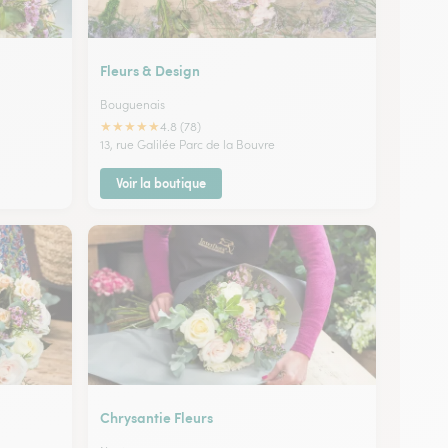
Fleurs & Design
Bouguenais
★
★
★
★
★
4.8 (78)
13, rue Galilée Parc de la Bouvre
Voir la boutique
Chrysantie Fleurs