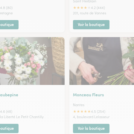
Saint Herblain
★
★
★
★
★
4.8 (80)
4.2 (444)
bretagne
201, route de Vannes
 boutique
Voir la boutique
D’aubepine
Monceau Fleurs
Nantes
★
★
★
★
★
4.6 (48)
4.5 (254)
 la Liberté Le Petit Chantilly
4, boulevard Lelasseur
 boutique
Voir la boutique