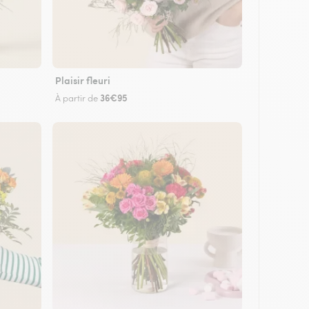
Plaisir fleuri
36€95
À partir de