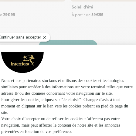
Soleil d'été
29€95
39€95
de
À partir de
Faire livrer des fleurs
n fleuriste Interflora à La Montagne et dans se
Les fleur
Fleuristes
Fleuristes 
Fleuristes