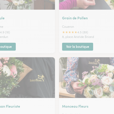
ule
Grain de Pollen
ne
Coueron
★
★
★
★
★
4.9 (18)
4.5 (89)
verdun
8, place Aristide Briand
 boutique
Voir la boutique
san Fleuriste
Monceau Fleurs