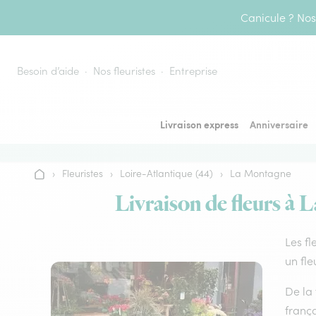
Aller au contenu
Canicule ? Nos 
Besoin d’aide
Nos fleuristes
Entreprise
Livraison express
Anniversaire
›
Fleuristes
›
Loire-Atlantique (44)
›
La Montagne
Accueil
Livraison de fleurs à 
Les fl
un fle
De la 
frança