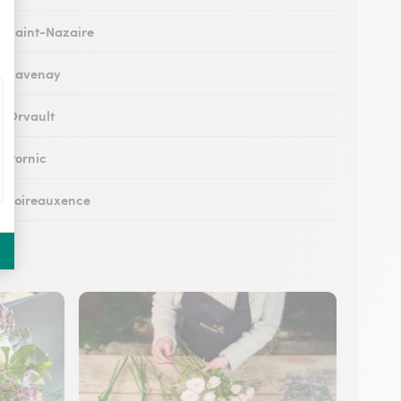
 à Saint-Nazaire
 à Savenay
à Orvault
à Pornic
 à Loireauxence
 à Saint-Herblain
 à Saint-Brevin-les-Pins