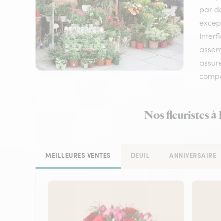
par de
except
Inter
assemb
assure
compos
Nos fleuristes à
MEILLEURES VENTES
DEUIL
ANNIVERSAIRE