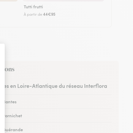
Tutti frutti
44€95
À partir de
virons
istes en Loire-Atlantique du réseau Interflora
 à Nantes
à Pornichet
 à Guérande