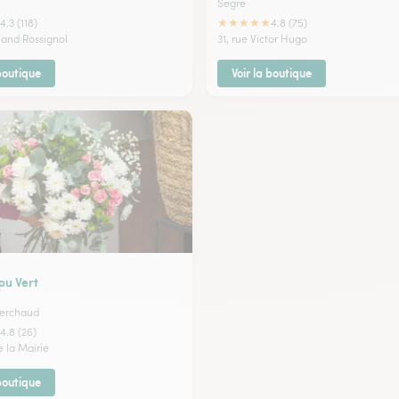
Segre
★
★
★
★
★
4.3 (118)
4.8 (75)
nand Rossignol
31, rue Victor Hugo
 boutique
Voir la boutique
u Vert
Ferchaud
4.8 (26)
e la Mairie
 boutique