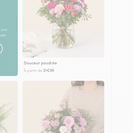
 une
rnée
Douceur poudrée
31€95
À partir de