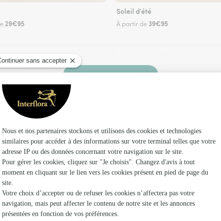
Soleil d'été
29€95
39€95
de
À partir de
Faire livrer des fleurs
ez un fleuriste Interflora au Pin et dans ses en
Les fleur
Fleuristes
Fleuristes 
Fleuristes