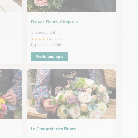
France Fleurs, Chaplais
Chateaubriant
★
★
★
★
★
4.6 (37)
11, place de la Motte
Voir la boutique
Le Comptoir des Fleurs