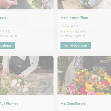
eurs
Mon Instant Fleuri
Loireauxence
★
★
★
★
★
4.7 (65)
4.8 (54)
rles de Gaulle
24 place St Martin
 boutique
Voir la boutique
Aux Plantes
Ma Decoflorale