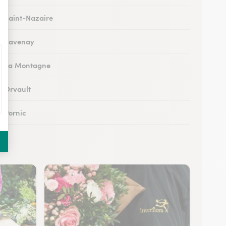
 à Saint-Nazaire
 à Savenay
 à La Montagne
à Orvault
à Pornic
 à Loireauxence
 à Saint-Herblain