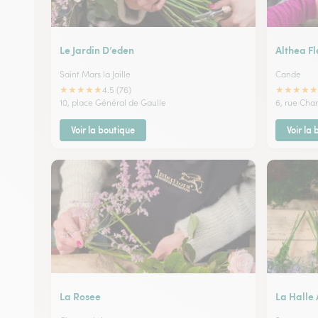
Le Jardin D’eden
Althea Fl
Saint Mars la Jaille
Cande
★
★
★
★
★
★
★
★
★
★
4.5 (76)
10, place Général de Gaulle
6, rue Cha
Voir la boutique
Voir la
La Rosee
La Halle 