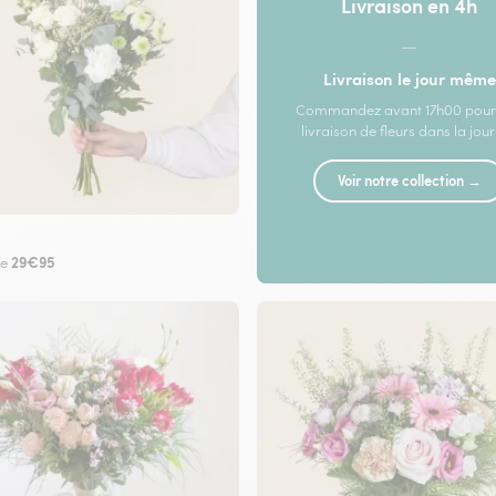
Livraison en 4h
—
Livraison le jour même
Commandez avant 17h00 pour
livraison de fleurs dans la jou
Voir notre collection →
29€95
de