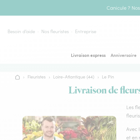
Aller au contenu
Canicule ? Nos 
Besoin d’aide
Nos fleuristes
Entreprise
Livraison express
Anniversaire
›
Fleuristes
›
Loire-Atlantique (44)
›
Le Pin
Accueil
Livraison de fleur
Les fl
fleuri
Avec I
et en