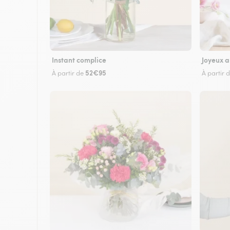
Instant complice
Joyeux a
52€95
À partir de
À partir 