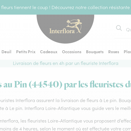
fleurs tiennent le coup ! Découvrez notre collection résistante
Recher
Deuil
Petits Prix
Cadeaux
Occasions
Bouquets
Roses
Pla
Livraison de fleurs en 4h par un fleuriste Interflora
s au Pin (44540) par les fleuristes d
euristes Interflora assurent la livraison de fleurs à Le pin. Bou
ste à Le pin. Interflora Loire-Atlantique vous guide vers le mei
nterflora, les fleuristes Loire-Atlantique vous proposent d’effect
 moins de 4 heures, selon le moment où est effectuée votre co