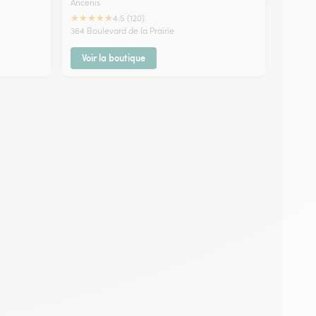
Ancenis
★
★
★
★
★
4.5 (120)
364 Boulevard de la Prairie
Voir la boutique