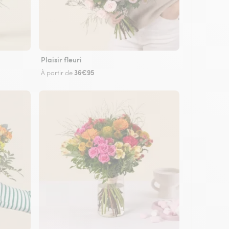
Plaisir fleuri
36€95
À partir de