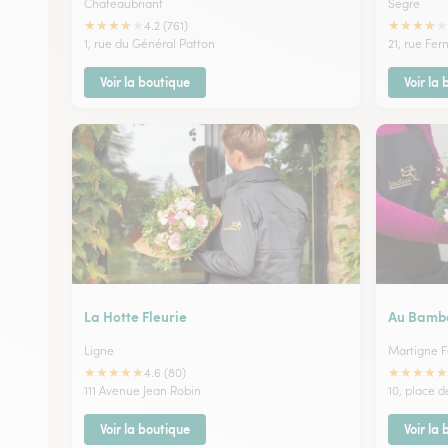
Chateaubriant
Segre
★
★
★
★
★
★
★
★
★
★
4.2 (761)
1, rue du Général Patton
21, rue Fer
Voir la boutique
Voir la
La Hotte Fleurie
Au Bambo
Ligne
Martigne 
★
★
★
★
★
★
★
★
★
★
4.6 (80)
111 Avenue Jean Robin
10, place d
Voir la boutique
Voir la