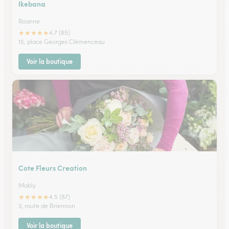
Ikebana
Roanne
★
★
★
★
★
4.7 (85)
15, place Georges Clémenceau
Voir la boutique
Cote Fleurs Creation
Mably
★
★
★
★
★
4.5 (87)
3, route de Briennon
Voir la boutique