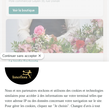
Pole commercial Gayen 33, rue Dorian
Voir la boutique
Le Jardin Enchante
Charlieu
★
★
★
★
★
4.7 (41)
37, Boulevard Jacquard
Voir la boutique