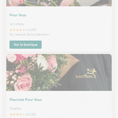
Pour Vous
Le Coteau
★
★
★
★
★
4.4 (50)
151, avenue de la Libération
Voir la boutique
Fleuriste Pour Vous
Charlieu
★
★
★
★
★
3.6 (28)