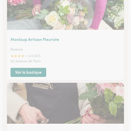
Monloup Artisan Fleuriste
Roanne
★
★
★
★
★
4.4 (60)
52 avenue de Paris
Voir la boutique