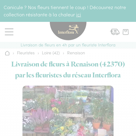
Aller au contenu
Canicule ? Nos fleurs tiennent le coup ! Découvrez notre
collection résistante à la chaleur
ici
Livraison de fleurs en 4h par un fleuriste Interflora
›
Fleuristes
›
Loire (42)
›
Renaison
Accueil
Livraison de fleurs à Renaison (42370)
par les fleuristes du réseau Interflora