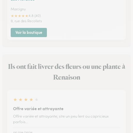
Marcigny
★
★
★
★
★
4.8 (40)
9, rue des Recollets
Voir la boutique
Ils ont fait livrer des fleurs ou une plante à
Renaison
★
★
★
★
★
Offre variée et attrayante
Offre variée et attrayante; site un peu lent ou capricieux
parfois...
05/08/2026