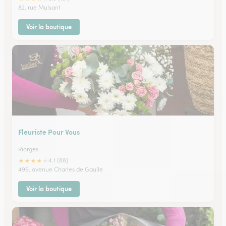
82, rue Mulsant
Voir la boutique
Fleuriste Pour Vous
Riorges
★
★
★
★
★
4.1 (88)
499, avenue Charles de Gaulle
Voir la boutique