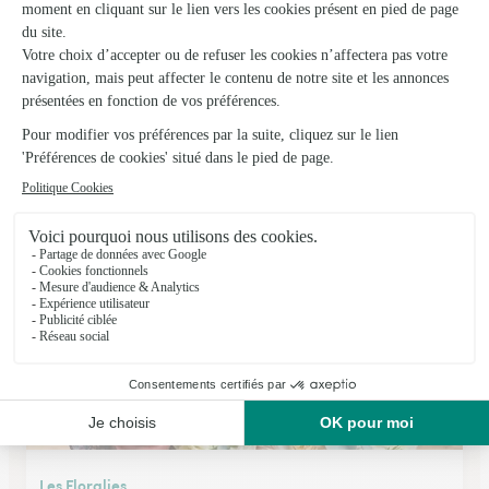
Le Jardin D’anaïs
Saint Germain Laval
★
★
★
★
★
4.6 (46)
32, Place de Verdun
Voir la boutique
Les Floralies