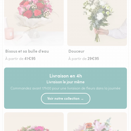
Bisous et sa bulle d'eau
Douceur
41€95
29€95
À partir de
À partir de
Livraison en 4h
Livraison le jour même
Commandez avant 17h00 pour une livraison de fleurs dans la journée
Voir notre collection →