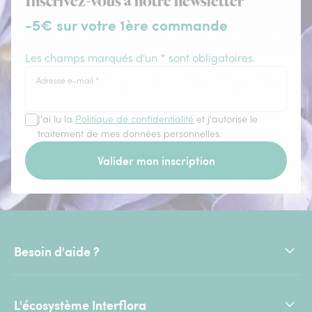
Inscrivez-vous à notre newsletter
-5€ sur votre 1ère commande
Les champs marqués d'un * sont obligatoires.
Adresse e-mail
*
J'ai lu la
Politique de confidentialité
et j'autorise le
traitement de mes données personnelles.
Valider mon inscription
Besoin d'aide ?
L'écosystème Interflora