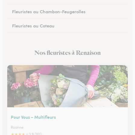
Fleuristes au Chambon-Feugerolles
Fleuristes au Coteau
Fleuristes à La Fouillouse
Nos fleuristes à Renaison
Fleuristes à Bonson
Pour Vous – Multifleurs
Roanne
★
★
★
★
★
3.9 (101)