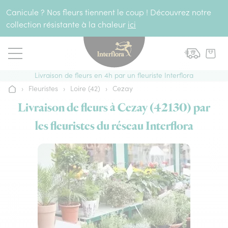
Aller au contenu
Canicule ? Nos fleurs tiennent le coup ! Découvrez notre
collection résistante à la chaleur
ici
Livraison de fleurs en 4h par un fleuriste Interflora
›
Fleuristes
›
Loire (42)
›
Cezay
Accueil
Livraison de fleurs à Cezay (42130) par
les fleuristes du réseau Interflora