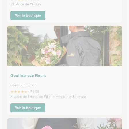
32, Place de Verdun
Voir la boutique
Gouttebroze Fleurs
Boen Sur Lignon
★
★
★
★
★
4.7 (43)
7, place de l'Hotel de Ville Immeuble le Bellevue
Voir la boutique