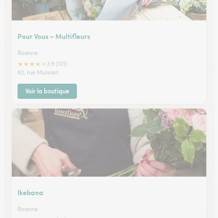
Pour Vous – Multifleurs
Roanne
★
★
★
★
★
3.9 (101)
82, rue Mulsant
Voir la boutique
Ikebana
Roanne