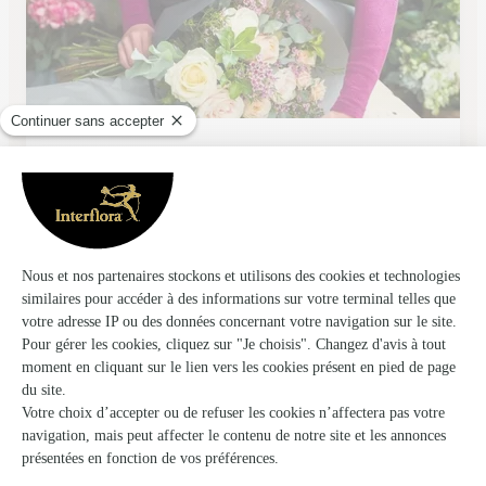
Monloup Artisan Fleuriste
Roanne
★
★
★
★
★
4.4 (60)
52 avenue de Paris
Voir la boutique