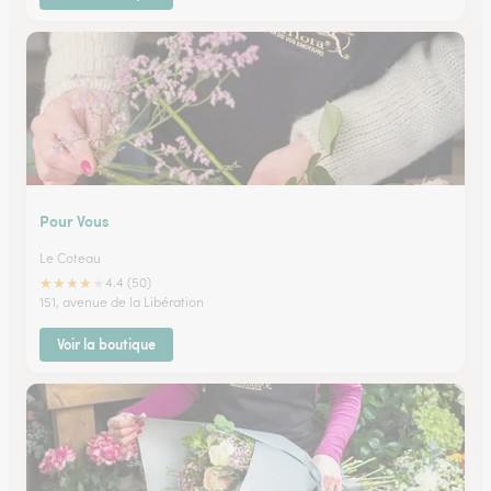
Pour Vous
Le Coteau
★
★
★
★
★
4.4 (50)
151, avenue de la Libération
Voir la boutique