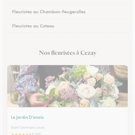
Fleuristes au Chambon-Feugerolles
Fleuristes au Coteau
Fleuristes à La Fouillouse
Nos fleuristes à Cezay
Fleuristes à Bonson
Le Jardin D’anaïs
Saint Germain Laval
★
★
★
★
★
4.6 (46)