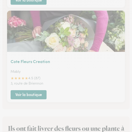
Voir la boutique
Cote Fleurs Creation
Mably
★
★
★
★
★
4.5 (87)
3, route de Briennon
Voir la boutique
Ils ont fait livrer des fleurs ou une plante à