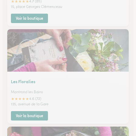
★
★
★
★
★
4.7 (85)
15, place Georges Clémenceau
Voir la boutique
Les Floralies
Montrond les Bains
★
★
★
★
★
4.6 (72)
135, avenue de la Gare
Voir la boutique