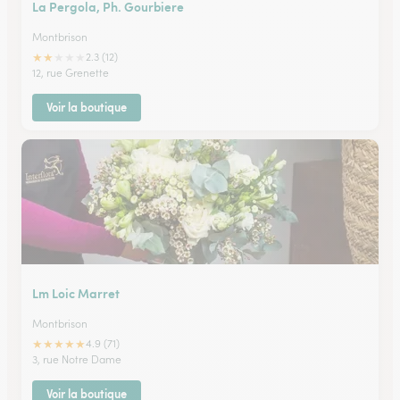
La Pergola, Ph. Gourbiere
Montbrison
★
★
★
★
★
2.3 (12)
12, rue Grenette
Voir la boutique
Lm Loic Marret
Montbrison
★
★
★
★
★
4.9 (71)
3, rue Notre Dame
Voir la boutique