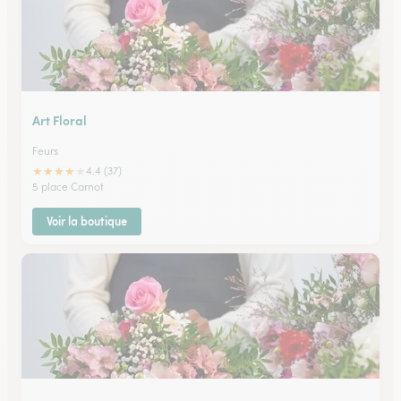
Art Floral
Feurs
★
★
★
★
★
4.4 (37)
5 place Carnot
Voir la boutique