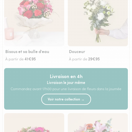
Bisous et sa bulle d'eau
Douceur
41€95
29€95
À partir de
À partir de
Livraison en 4h
Livraison le jour même
Commandez avant 17h00 pour une livraison de fleurs dans la journée
Voir notre collection →