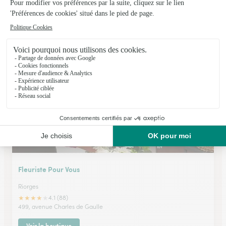
Planet’fleurs
La Monnerie le Montel
★
★
★
★
★
4.6 (92)
4 rue de la gare
Voir la boutique
Fleuriste Pour Vous
Riorges
★
★
★
★
★
4.1 (88)
499, avenue Charles de Gaulle