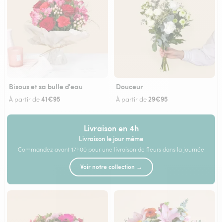
Bisous et sa bulle d'eau
Douceur
41€95
29€95
À partir de
À partir de
Livraison en 4h
Livraison le jour même
Commandez avant 17h00 pour une livraison de fleurs dans la journée
Voir notre collection →