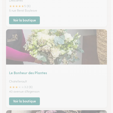
Descartes
★
★
★
★
★
5 (6)
5 rue René Boylesve
Voir la boutique
Le Bonheur des Plantes
Chatellerault
★
★
★
★
★
3.2 (6)
40 avenue d'Argenson
Voir la boutique