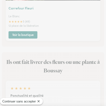
Carrefour Fleuri
Le Blanc
★
★
★
★
★
5 (49)
12 place de la libération
Voir la boutique
Ils ont fait livrer des fleurs ou une plante à
Boussay
★
★
★
★
★
Ponctualité et qualité
Ponctualité et qualité