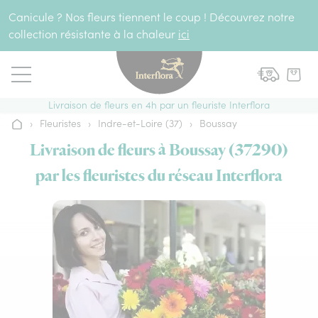
Aller au contenu
Canicule ? Nos fleurs tiennent le coup ! Découvrez notre
collection résistante à la chaleur
ici
Livraison de fleurs en 4h par un fleuriste Interflora
›
Fleuristes
›
Indre-et-Loire (37)
›
Boussay
Accueil
Livraison de fleurs à Boussay (37290)
par les fleuristes du réseau Interflora