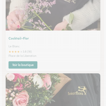
Cocktail-Flor
Le Blanc
★
★
★
★
★
3.8 (18)
Place de la Liberation
Voir la boutique