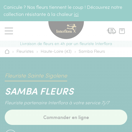
Aller au contenu
Canicule ? Nos fleurs tiennent le coup ! Découvrez notre
collection résistante à la chaleur
ici
Livraison de fleurs en 4h par un fleuriste Interflora
›
Fleuristes
›
Haute-Loire (43)
›
Samba Fleurs
Accueil
Fleuriste Sainte Sigolene
SAMBA FLEURS
Fleuriste partenaire Interflora à votre service 7j/7
Commander en ligne