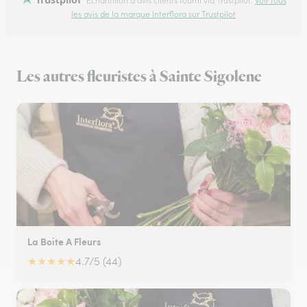
Échantillon d'avis clients fourni via Trustpilot.
Voir tous
les avis de la marque Interflora sur Trustpilot
Les autres fleuristes à Sainte Sigolene
La Boite A Fleurs
★
★
★
★
★
4.7/5 (44)