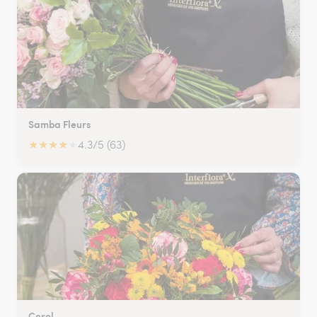
Samba Fleurs
★
★
★
★
★
4.3/5 (63)
Corol