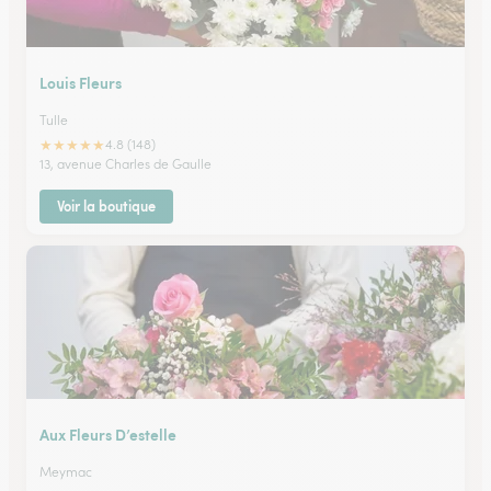
Louis Fleurs
Tulle
★
★
★
★
★
4.8 (148)
13, avenue Charles de Gaulle
Voir la boutique
Aux Fleurs D’estelle
Meymac