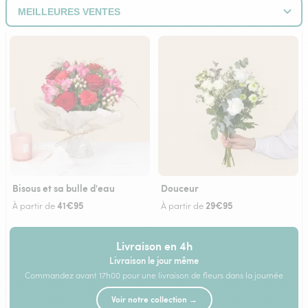
Bisous et sa bulle d'eau
Douceur
41€95
29€95
À partir de
À partir de
Livraison en 4h
Livraison le jour même
Commandez avant 17h00 pour une livraison de fleurs dans la journée
Voir notre collection →