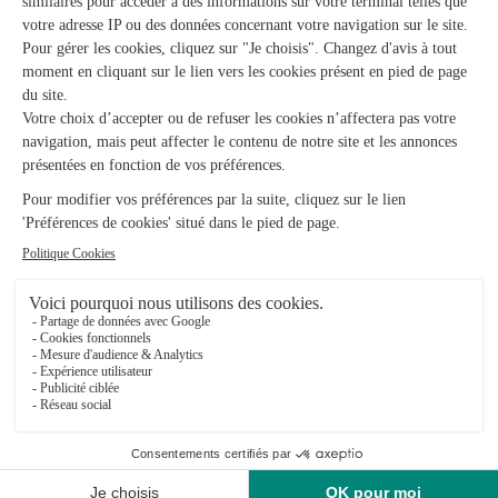
★
★
★
★
★
Super expérience
Rien à dire tant sur la qualité du bouquet commandé que sur
le service apporté. Très satisfait
04/02/2026
★
★
★
★
★
Grand choix de bouquets
Grand choix de bouquets, site simple d utilisation et toujours
livré à l heure
07/05/2026
★
★
★
★
★