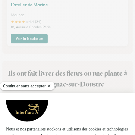
L’atelier de Marine
Mauriac
★
★
★
★
★
4.4 (24)
18, Avenue Charles Perie
Voir la boutique
Ils ont fait livrer des fleurs ou une plante à
Montaignac-sur-Doustre
★
★
★
★
★
Beau bouquet
Beau bouquet
23/06/2026