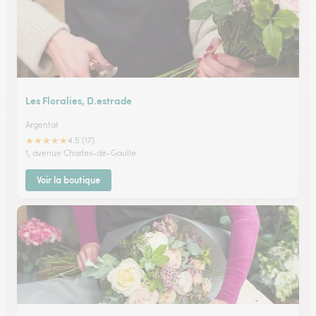
Les Floralies, D.estrade
Argentat
★
★
★
★
★
4.5 (17)
1, avenue Charles-de-Gaulle
Voir la boutique