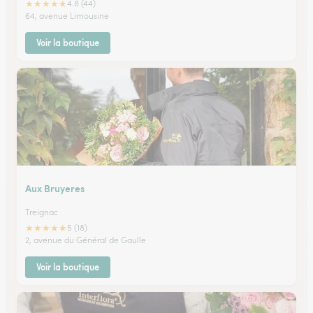
★
★
★
★
★
4.8 (44)
64, avenue Limousine
Voir la boutique
Aux Bruyeres
Treignac
★
★
★
★
★
5 (18)
2, avenue du Général de Gaulle
Voir la boutique