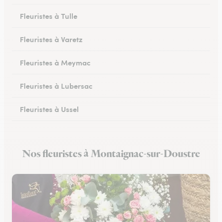
Fleuristes à Tulle
Fleuristes à Varetz
Fleuristes à Meymac
Fleuristes à Lubersac
Fleuristes à Ussel
Fleuristes à Allassac
Nos fleuristes à Montaignac-sur-Doustre
Fleuristes à Treignac