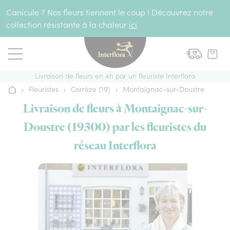
Aller au contenu
Canicule ? Nos fleurs tiennent le coup ! Découvrez notre
collection résistante à la chaleur
ici
Livraison de fleurs en 4h par un fleuriste Interflora
›
Fleuristes
›
Corrèze (19)
›
Montaignac-sur-Doustre
Accueil
Livraison de fleurs à Montaignac-sur-
Doustre (19300) par les fleuristes du
réseau Interflora