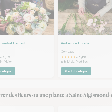
Familial Fleurist
Ambiance Florale
Gemozac
★
★
★
★
★
4.3 (83)
4.7 (49)
aint Vivien
13 b ZA de, Pied Sec
 boutique
Voir la boutique
livrer des fleurs ou une plante à Saint-Sigismo