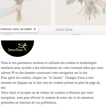
Soleil d'été
29€95
39€95
de
À partir de
Faire livrer des fleurs
ste Interflora à Saint-Sigismond-de-Clermont et
Les fleuri
Fleuristes 