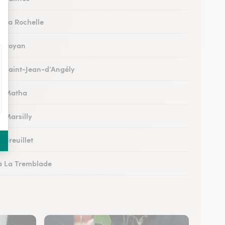
à La Rochelle
 à Royan
 à Saint-Jean-d’Angély
 à Matha
à Marsilly
à Breuillet
 à La Tremblade
 à Jonzac
 à Montendre