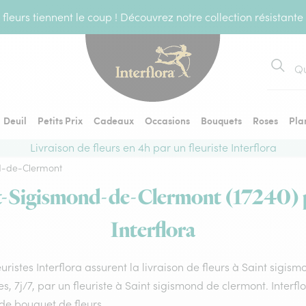
fleurs tiennent le coup ! Découvrez notre collection résistante
Recher
Deuil
Petits Prix
Cadeaux
Occasions
Bouquets
Roses
Pla
Livraison de fleurs en 4h par un fleuriste Interflora
d-de-Clermont
nt-Sigismond-de-Clermont (17240) pa
Interflora
euristes Interflora assurent la livraison de fleurs à Saint sigi
s, 7j/7, par un fleuriste à Saint sigismond de clermont. Inter
de bouquet de fleurs.