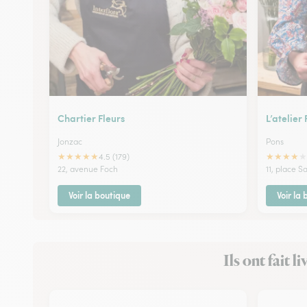
Chartier Fleurs
L’atelier 
Jonzac
Pons
★
★
★
★
★
★
★
★
★
★
4.5 (179)
22, avenue Foch
11, place S
Voir la boutique
Voir la
Ils ont fait 