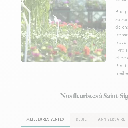
Bouque
saison
de cho
transm
travai
livrai
et de 
Rendez
meille
Nos fleuristes à Saint-S
MEILLEURES VENTES
DEUIL
ANNIVERSAIRE