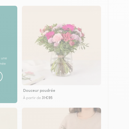
 une
rnée
Douceur poudrée
31€95
À partir de