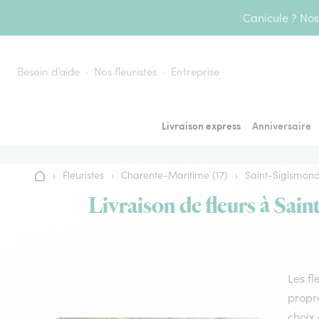
Aller au contenu
Canicule ? Nos 
Besoin d’aide
Nos fleuristes
Entreprise
Livraison express
Anniversaire
›
Fleuristes
›
Charente-Maritime (17)
›
Saint-Sigismon
Accueil
Livraison de fleurs à Sai
Les fl
propre
choix 