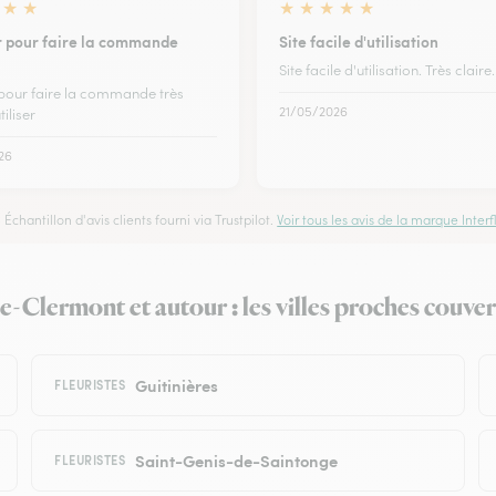
★
★
★
★
★
★
★
er pour faire la commande
Site facile d'utilisation
Site facile d'utilisation. Très claire.
r pour faire la commande très
21/05/2026
tiliser
26
Échantillon d'avis clients fourni via Trustpilot.
Voir tous les avis de la marque Interfl
-Clermont et autour : les villes proches couvert
Guitinières
FLEURISTES
Saint-Genis-de-Saintonge
FLEURISTES