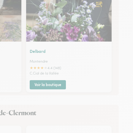
Delbard
Montendre
★
★
★
★
★
4.4 (148)
C.Cial de la Vallée
Voir la boutique
nd-de-Clermont