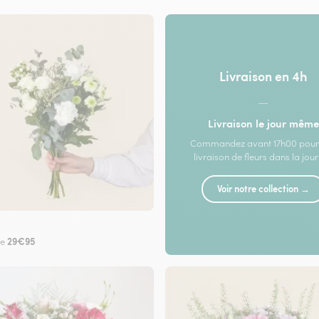
Livraison en 4h
—
Livraison le jour même
Commandez avant 17h00 pour
livraison de fleurs dans la jou
Voir notre collection →
29€95
de