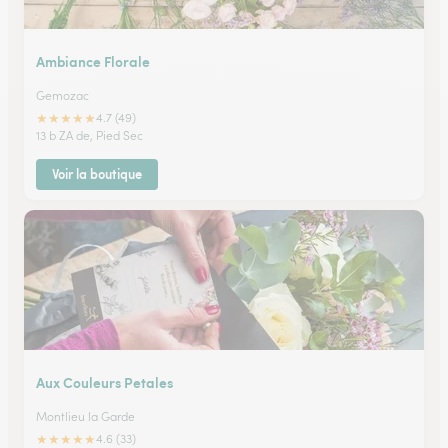
Ambiance Florale
Gemozac
★
★
★
★
★
4.7 (49)
13 b ZA de, Pied Sec
Voir la boutique
Aux Couleurs Petales
Montlieu la Garde
★
★
★
★
★
4.6 (33)