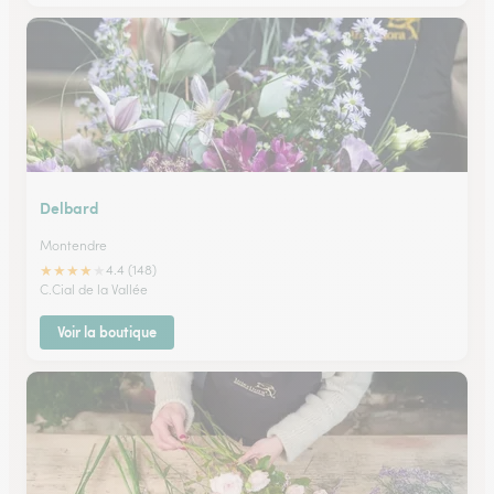
Delbard
Montendre
★
★
★
★
★
4.4 (148)
C.Cial de la Vallée
Voir la boutique