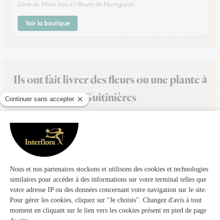
Zone du Milan box n°1 Route de Montguyon
Voir la boutique
Ils ont fait livrer des fleurs ou une plante à
Guitinières
★
★
★
★
★
Qualité de service
Qualité de service, respect des délais et consignes
06/12/2025
★
★
★
★
★