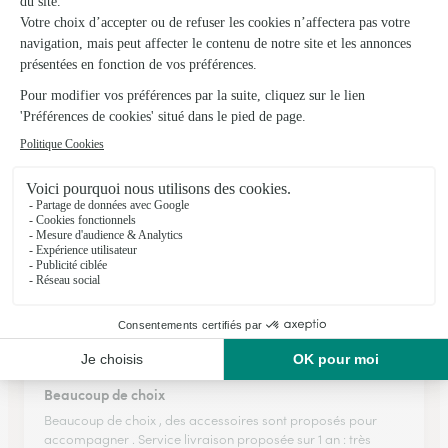
Rapide et efficace
Rapide et efficace
18/05/2026
★
★
★
★
★
Anniversaire bien réussi
Commande arrivée dans les temps : plante fleurie très belle
,macaron délicieux et bonne bouteille de champagne.Tout a
contribué à ce que la fête soit très réussie.Un grand merci
04/04/2026
★
★
★
★
★
Beaucoup de choix
Beaucoup de choix , des accessoires sont proposés pour
accompagner . Service livraison proposée sur 1 an : très