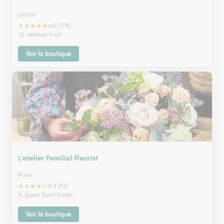
Jonzac
★
★
★
★
★
4.5 (179)
22, avenue Foch
Voir la boutique
L’atelier Familial Fleurist
Pons
★
★
★
★
★
4.3 (83)
11, place Saint Vivien
Voir la boutique