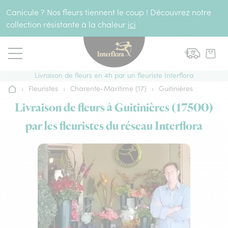
Aller au contenu
Canicule ? Nos fleurs tiennent le coup ! Découvrez notre
collection résistante à la chaleur
ici
Livraison de fleurs en 4h par un fleuriste Interflora
›
Fleuristes
›
Charente-Maritime (17)
›
Guitinières
Accueil
Livraison de fleurs à Guitinières (17500)
par les fleuristes du réseau Interflora