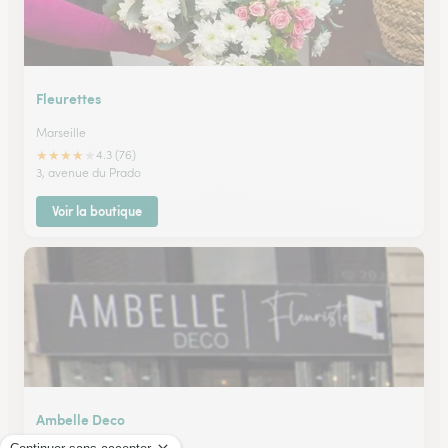
Fleurettes
Marseille
★
★
★
★
★
4.3 (76)
3, avenue du Prado
Voir la boutique
Ambelle Deco