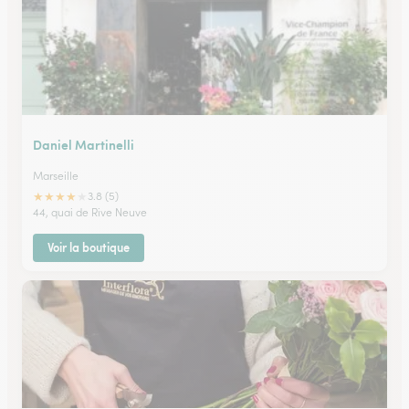
Daniel Martinelli
Marseille
★
★
★
★
★
3.8 (5)
44, quai de Rive Neuve
Voir la boutique