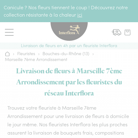
Aller au contenu
Canicule ? Nos fleurs tiennent le coup ! Découvrez notre
collection résistante à la chaleur
ici
Livraison de fleurs en 4h par un fleuriste Interflora
›
Fleuristes
›
Bouches-du-Rhône (13)
›
Accueil
Marseille 7ème Arrondissement
Livraison de fleurs à Marseille 7ème
Arrondissement par les fleuristes du
réseau Interflora
Trouvez votre fleuriste à Marseille 7ème
Arrondissement pour une livraison de fleurs à domicile
le jour même. Nos fleuristes Interflora les plus proches
assurent la livraison de bouquets frais, compositions