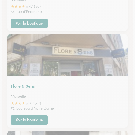
★
★
★
★
★
4.1 (50)
36, rue d'Endoume
Voir la boutique
Flore & Sens
Marseille
★
★
★
★
★
3.9 (79)
72, boulevard Notre Dame
Voir la boutique