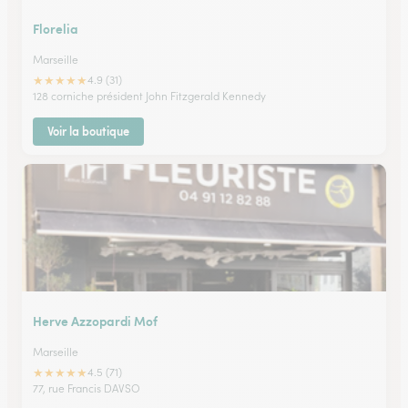
Florelia
Marseille
★
★
★
★
★
4.9 (31)
128 corniche président John Fitzgerald Kennedy
Voir la boutique
Herve Azzopardi Mof
Marseille
★
★
★
★
★
4.5 (71)
77, rue Francis DAVSO