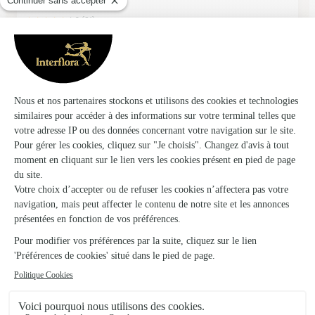
Marseille
★
★
★
★
★
4.6 (91)
27, rue de la République
Voir la boutique
Florelia, Nicole Chanel
Marseille
★
★
★
★
★
4 (50)
425, rue Paradis
Voir la boutique