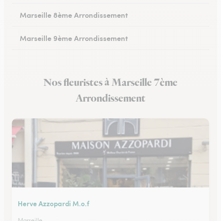
Marseille 8ème Arrondissement
Marseille 9ème Arrondissement
Marseille 10ème Arrondissement
Nos fleuristes à Marseille 7ème
Marseille 11ème Arrondissement
Arrondissement
Marseille 12ème Arrondissement
Marseille 13ème Arrondissement
Marseille 14ème Arrondissement
Marseille 15ème Arrondissement
Marseille 16ème Arrondissement
Herve Azzopardi M.o.f
Marseille