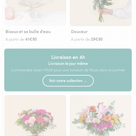
Bisous et sa bulle d'eau
Douceur
41€95
29€95
À partir de
À partir de
Livraison en 4h
Livraison le jour même
Commandez avant 17h00 pour une livraison de fleurs dans la journée
Voir notre collection →