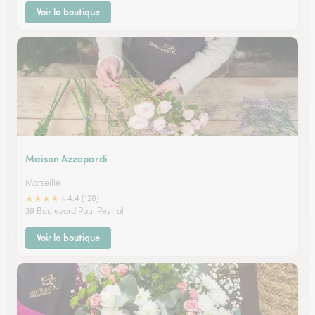
Voir la boutique
Maison Azzopardi
Marseille
★
★
★
★
★
4.4 (128)
39 Boulevard Paul Peytral
Voir la boutique