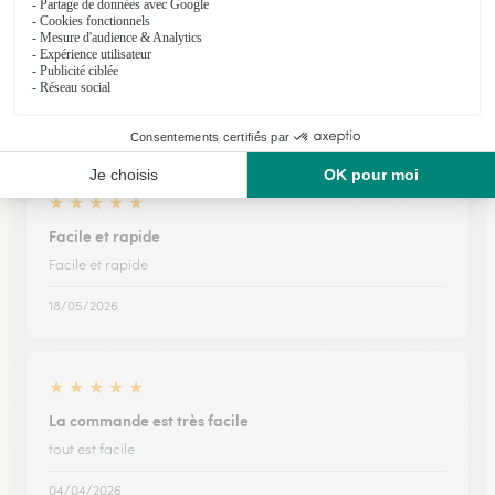
Ils ont fait livrer des fleurs ou une plante à
Marseille 7ème Arrondissement
★
★
★
★
★
Facile et rapide
Facile et rapide
18/05/2026
★
★
★
★
★
La commande est très facile
tout est facile
04/04/2026