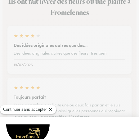
Ils ont fait livrer des fleurs ou une plante à
Fromelennes
★
★
★
★
★
Des idées originales autres que des…
Des idées originales autres que des fleurs. Très bien
19/02/2026
★
★
★
★
★
Toujours parfait
Toujours parfait je sollicite une ou deux fois par an et je suis
systématiquement ravie ainsi que les personnes qui reçoivent
le bouquet ou la composition. Merci merci
30/04/2026