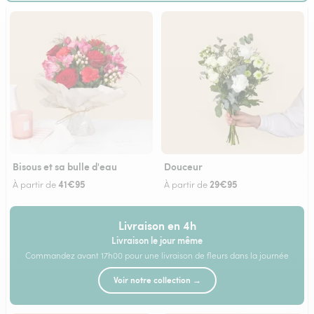
Bisous et sa bulle d'eau
Douceur
41€95
29€95
À partir de
À partir de
Livraison en 4h
Livraison le jour même
Commandez avant 17h00 pour une livraison de fleurs dans la journée
Voir notre collection →