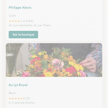
Philippe Alexis
Givet
★
★
★
★
★
4.4 (40)
42, rue Gambetta, 33, rue Thiers
Voir la boutique
Au Lys Royal
Revin
★
★
★
★
★
5 (13)
5-7, avenue Danton