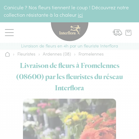
Aller au contenu
Canicule ? Nos fleurs tiennent le coup ! Découvrez notre
collection résistante à la chaleur
ici
Livraison de fleurs en 4h par un fleuriste Interflora
›
Fleuristes
›
Ardennes (08)
›
Fromelennes
Accueil
Livraison de fleurs à Fromelennes
(08600) par les fleuristes du réseau
Interflora