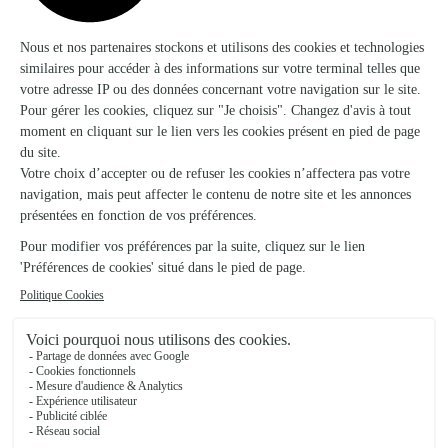
★
★
★
★
★
Beaucoup de propositions de composition…
Beaucoup de propositions de composition dans la rubrique
des anniversaires !
17/03/2026
★
★
★
★
★
Anniversaire
Très bien. Rien à dire. Je recommande
28/06/2026
Trustpilot
Échantillon d'avis clients fourni via Trustpilot.
Voir tous
les avis de la marque Interflora sur Trustpilot