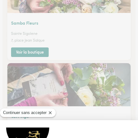
Samba Fleurs
Sainte Sigolene
7, place Jean Salque
Voir la boutique
Vert Tige
Annonay
★
★
★
★
★
4.4 (35)