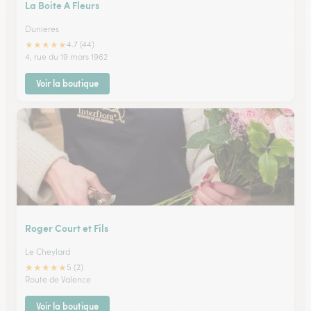
La Boite A Fleurs
Dunieres
★
★
★
★
★
4.7 (44)
4, rue du 19 mars 1962
Voir la boutique
Roger Court et Fils
Le Cheylard
★
★
★
★
★
5 (2)
Route de Valence
Voir la boutique