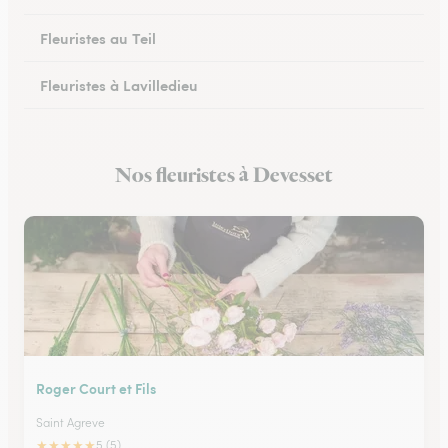
Fleuristes au Teil
Fleuristes à Lavilledieu
Fleuristes à Saint-Étienne-de-Fontbellon
Nos fleuristes à Devesset
Fleuristes à Tournon-sur-Rhône
Roger Court et Fils
Saint Agreve
★
★
★
★
★
5 (5)