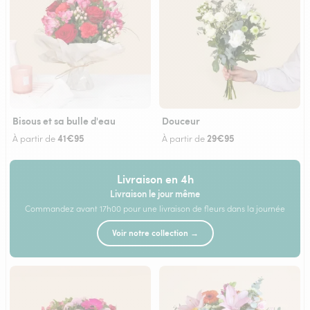
Bisous et sa bulle d'eau
Douceur
41€95
29€95
À partir de
À partir de
Livraison en 4h
Livraison le jour même
Commandez avant 17h00 pour une livraison de fleurs dans la journée
Voir notre collection →