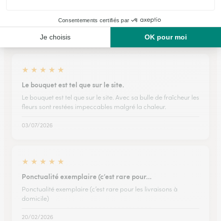
Ils ont fait livrer des fleurs ou une plante à
Devesset
★
★
★
★
★
Le bouquet est tel que sur le site.
Le bouquet est tel que sur le site. Avec sa bulle de fraîcheur les
fleurs sont restées impeccables malgré la chaleur.
03/07/2026
★
★
★
★
★
Ponctualité exemplaire (c’est rare pour…
Ponctualité exemplaire (c’est rare pour les livraisons à
domicile)
20/02/2026