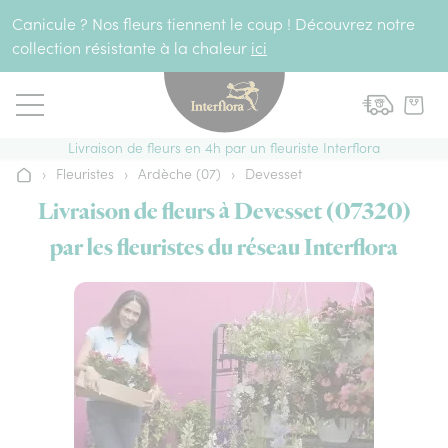
Aller au contenu
Canicule ? Nos fleurs tiennent le coup ! Découvrez notre
collection résistante à la chaleur
ici
Livraison de fleurs en 4h par un fleuriste Interflora
›
Fleuristes
›
Ardèche (07)
›
Devesset
Accueil
Livraison de fleurs à Devesset (07320)
par les fleuristes du réseau Interflora