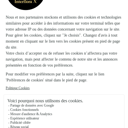
23 bis,boulevard de la République
Voir la boutique
Asarine Diffusion – Rapid’flore
Annonay
★
★
★
★
★
4.3 (41)
3-5, avenue de la Gare
Voir la boutique