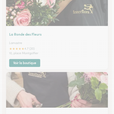
La Ronde des Fleurs
Lamastre
★
★
★
★
★
4.7 (20)
10, place Montgolfier
Voir la boutique