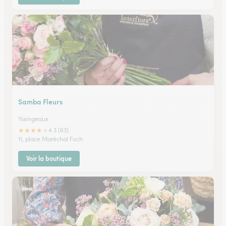
Samba Fleurs
Yssingeaux
★
★
★
★
★
4.3 (63)
11, place Maréchal Foch
Voir la boutique