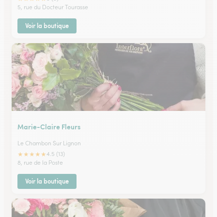
5, rue du Docteur Tourasse
Voir la boutique
Marie-Claire Fleurs
Le Chambon Sur Lignon
★
★
★
★
★
4.5 (13)
8, rue de la Poste
Voir la boutique