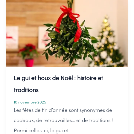
vous-
même
votre
centre
de
table
de
Le gui et houx de Noël : histoire et
Noël
traditions
10 novembre 2025
Les fêtes de fin d’année sont synonymes de
cadeaux, de retrouvailles… et de traditions !
Parmi celles-ci, le gui et