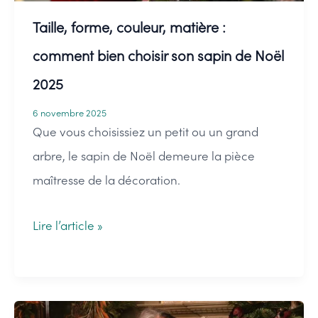
décorations
Taille, forme, couleur, matière :
pour
comment bien choisir son sapin de Noël
l’embellir
2025
6 novembre 2025
Que vous choisissiez un petit ou un grand
arbre, le sapin de Noël demeure la pièce
maîtresse de la décoration.
Taille,
Lire l’article »
forme,
couleur,
matière