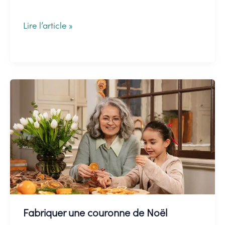
Le
Lire l’article »
gui
et
houx
de
Noël
:
histoire
et
traditions
Fabriquer une couronne de Noël