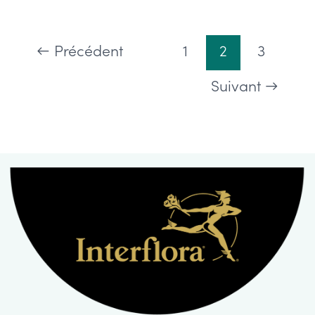
tailler
son
←
Précédent
1
2
3
sapin
de
Suivant
→
Noël
naturel