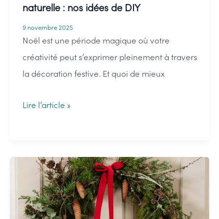
naturelle : nos idées de DIY
9 novembre 2025
Noël est une période magique où votre
créativité peut s’exprimer pleinement à travers
la décoration festive. Et quoi de mieux
Fabriquer
Lire l’article »
une
couronne
de
Noël
naturelle
: