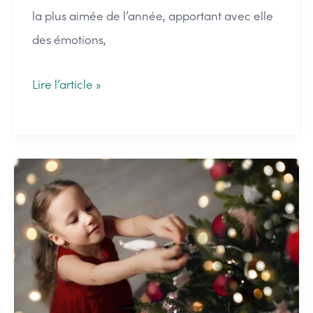
la plus aimée de l’année, apportant avec elle
des émotions,
Comment
Lire l’article »
décorer
un
sapin
Noel
:
les
lumières
et
les