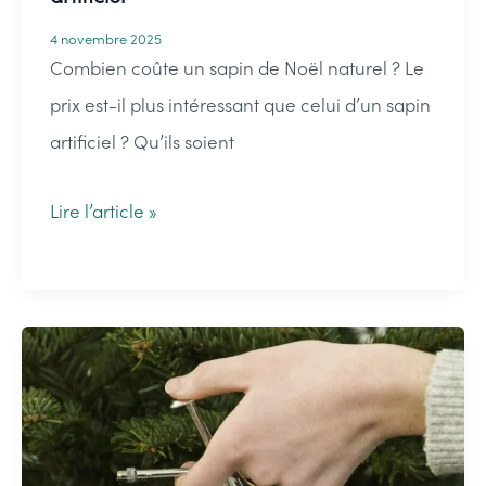
tout
4 novembre 2025
!
Combien coûte un sapin de Noël naturel ? Le
prix est-il plus intéressant que celui d’un sapin
artificiel ? Qu’ils soient
Le
Lire l’article »
coût
d’un
sapin
de
Noël
naturel
ou