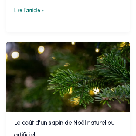
Traditions
Lire l’article »
du
sapin
de
Noël
:
histoire,
achat,
décorations,
…
on
Le coût d’un sapin de Noël naturel ou
vous
dit
artificiel