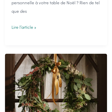
personnelle à votre table de Noël ? Rien de tel
que des
Idées
Lire l’article »
de
décorations
de
Noël
pour
la
table
à
faire
soi-