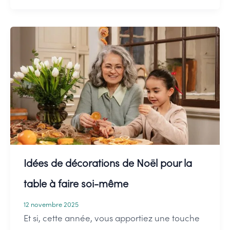
sapin
de
Noël
avec
des
fleurs
:
une
touche
Idées de décorations de Noël pour la
florale
à
table à faire soi-même
la
12 novembre 2025
tradition
Et si, cette année, vous apportiez une touche