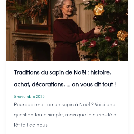
:
comment
bien
choisir
son
sapin
de
Traditions du sapin de Noël : histoire,
Noël
2025
achat, décorations, … on vous dit tout !
5 novembre 2025
Pourquoi met-on un sapin à Noël ? Voici une
question toute simple, mais que la curiosité a
tôt fait de nous