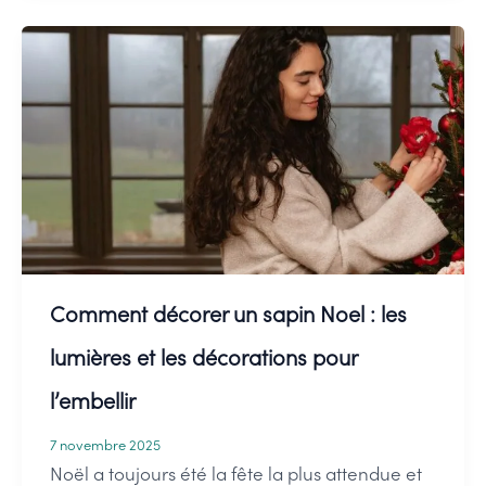
pour
la
porte
ou
décorer
:
où
et
Comment décorer un sapin Noel : les
comment
l’accrocher
lumières et les décorations pour
?
l’embellir
7 novembre 2025
Noël a toujours été la fête la plus attendue et