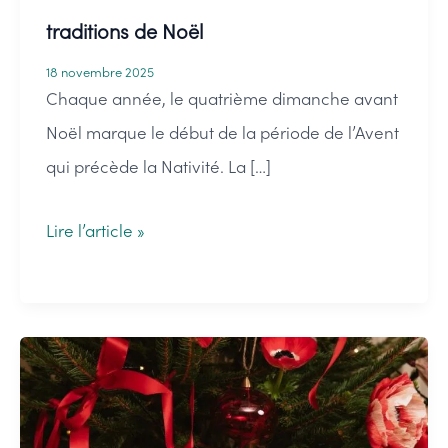
traditions de Noël
18 novembre 2025
Chaque année, le quatrième dimanche avant
Noël marque le début de la période de l’Avent
qui précède la Nativité. La […]
La
Lire l’article »
couronne
de
l’avent
:
histoire
et