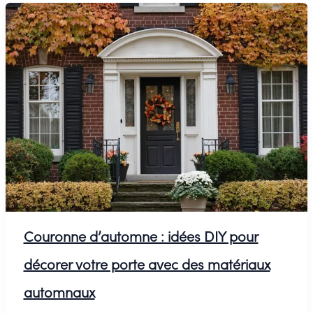
de
Noël
avec
des
fleurs
:
une
touche
florale
à
Couronne d’automne : idées DIY pour
la
décorer votre porte avec des matériaux
tradition
automnaux