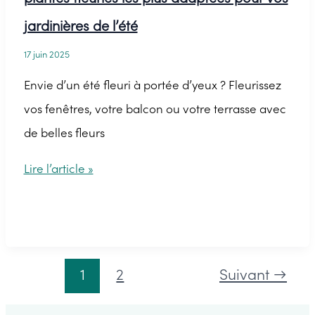
jardinières de l’été
17 juin 2025
Envie d’un été fleuri à portée d’yeux ? Fleurissez
vos fenêtres, votre balcon ou votre terrasse avec
de belles fleurs
Fleurs
Lire l’article »
pour
jardinières
:
les
1
2
Suivant
→
variétés
de