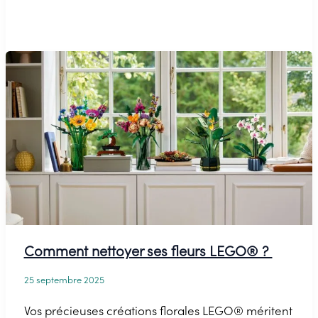
idées
pour
exposer
vos
bouquets
LEGO®
de
la
meilleure
façon
Comment nettoyer ses fleurs LEGO® ?
25 septembre 2025
Vos précieuses créations florales LEGO® méritent