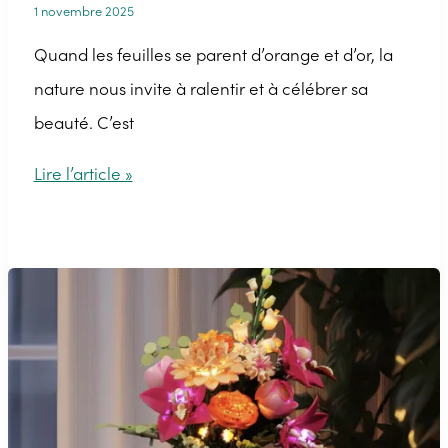
1 novembre 2025
Quand les feuilles se parent d’orange et d’or, la
nature nous invite à ralentir et à célébrer sa
beauté. C’est
Couronne
Lire l’article »
d’automne
:
idées
DIY
pour
décorer
votre
porte