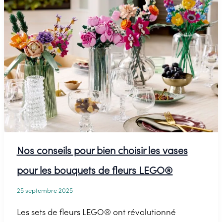
en
LEGO®
?
Notre
guide
DIY
complet
Nos conseils pour bien choisir les vases
pour les bouquets de fleurs LEGO®
25 septembre 2025
Les sets de fleurs LEGO® ont révolutionné