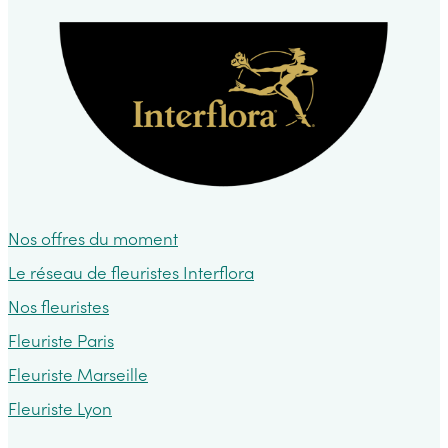
plantes
fleuries
les
plus
adaptées
pour
vos
Nos offres du moment
jardinières
Le réseau de fleuristes Interflora
de
Nos fleuristes
l’été
Fleuriste Paris
Fleuriste Marseille
Fleuriste Lyon