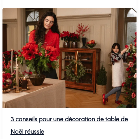
pour
le
printemps
avec
succès
3 conseils pour une décoration de table de
Noël réussie