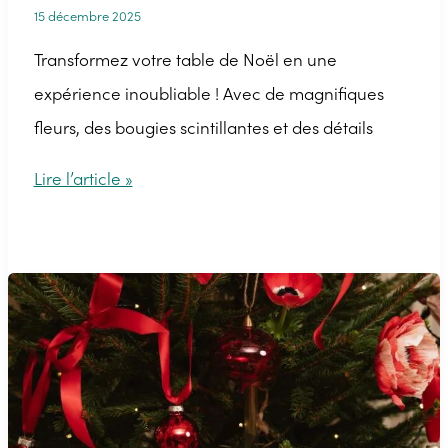
15 décembre 2025
Transformez votre table de Noël en une
expérience inoubliable ! Avec de magnifiques
fleurs, des bougies scintillantes et des détails
3
Lire l’article »
conseils
pour
une
décoration
de
table
de