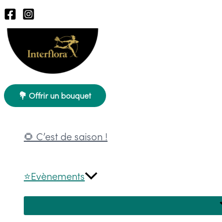
Aller
au
contenu
💐 Offrir un bouquet
🌻 C’est de saison !
⭐Evènements