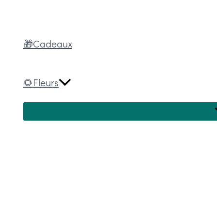
🎁Cadeaux
🌻Fleurs