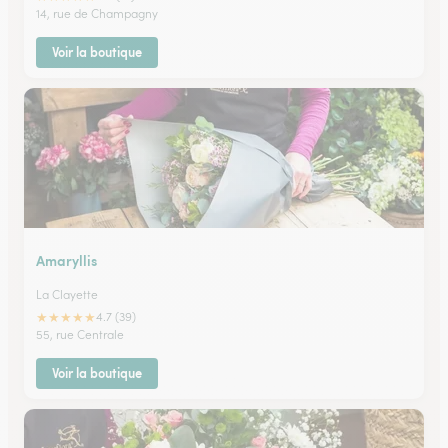
14, rue de Champagny
Voir la boutique
Amaryllis
La Clayette
★
★
★
★
★
4.7 (39)
55, rue Centrale
Voir la boutique