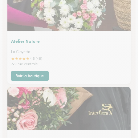
Atelier Nature
La Clayette
★
★
★
★
★
4.6 (46)
7-9 rue centrale
Voir la boutique