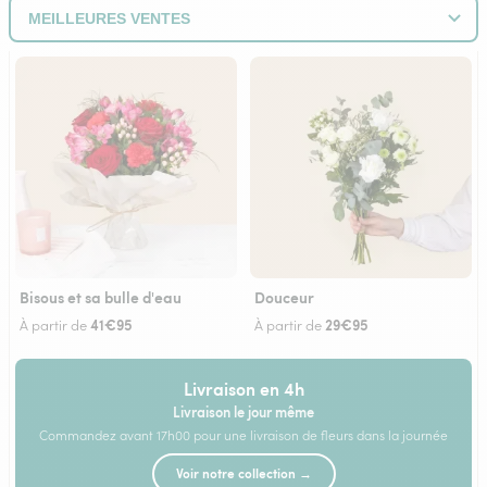
Bisous et sa bulle d'eau
Douceur
41€95
29€95
À partir de
À partir de
Livraison en 4h
Livraison le jour même
Commandez avant 17h00 pour une livraison de fleurs dans la journée
Voir notre collection →