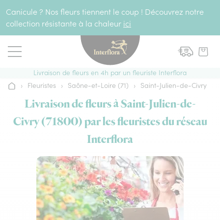
Aller au contenu
Canicule ? Nos fleurs tiennent le coup ! Découvrez notre
collection résistante à la chaleur
ici
Livraison de fleurs en 4h par un fleuriste Interflora
›
Fleuristes
›
Saône-et-Loire (71)
›
Saint-Julien-de-Civry
Accueil
Livraison de fleurs à Saint-Julien-de-
Civry (71800) par les fleuristes du réseau
Interflora