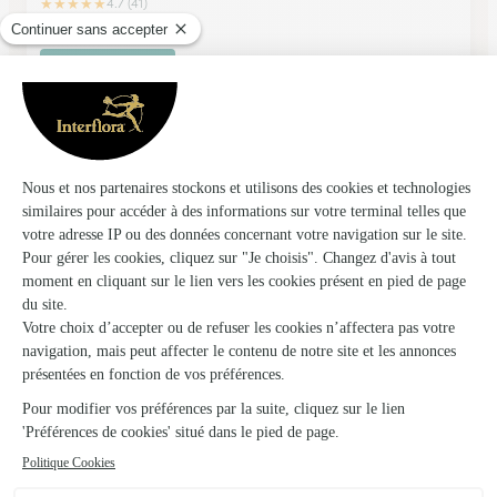
★
★
★
★
★
4.7 (41)
37, Boulevard Jacquard
Voir la boutique
Fleuriste Pour Vous
Charlieu
★
★
★
★
★
3.6 (28)
Pole commercial Gayen 33, rue Dorian
Voir la boutique