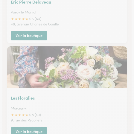
Eric Pierre Delaveau
Paray le Monial
★
★
★
★
★
4.5 (64)
48, avenue Charles de Gaulle
Voir la boutique
Les Floralies
Marcigny
★
★
★
★
★
4.8 (40)
9, rue des Recollets
Voir la boutique