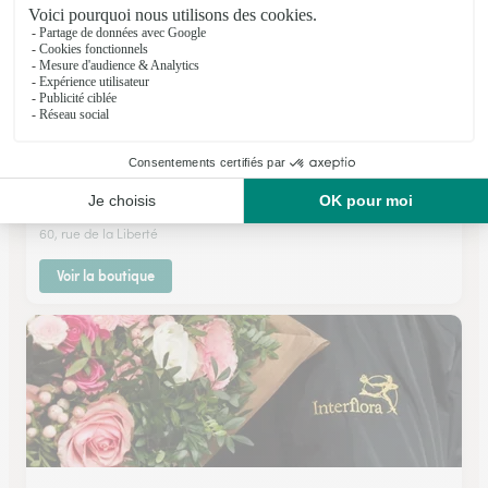
Floramande
Gueugnon
★
★
★
★
★
4.6 (70)
60, rue de la Liberté
Voir la boutique