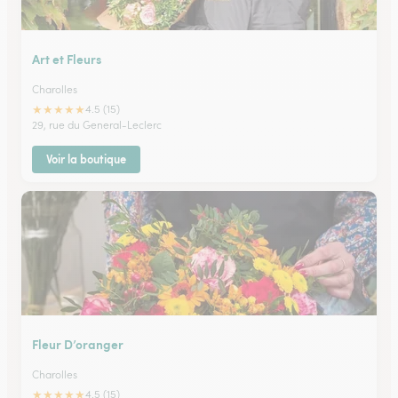
Art et Fleurs
Charolles
★
★
★
★
★
4.5 (15)
29, rue du General-Leclerc
Voir la boutique
Fleur D’oranger
Charolles
★
★
★
★
★
4.5 (15)