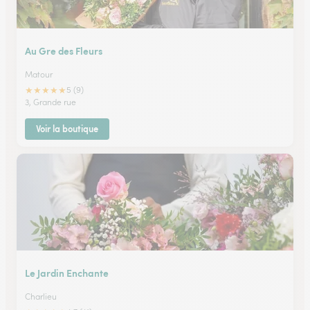
Au Gre des Fleurs
Matour
★
★
★
★
★
5 (9)
3, Grande rue
Voir la boutique
Le Jardin Enchante
Charlieu