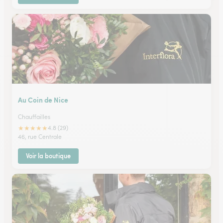
Au Coin de Nice
Chauffailles
★
★
★
★
★
4.8 (29)
46, rue Centrale
Voir la boutique