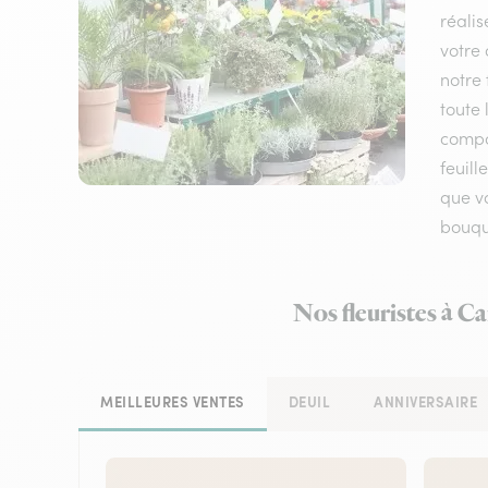
réalis
votre 
notre 
toute 
compos
feuil
que vo
bouque
Nos fleuristes à C
MEILLEURES VENTES
DEUIL
ANNIVERSAIRE