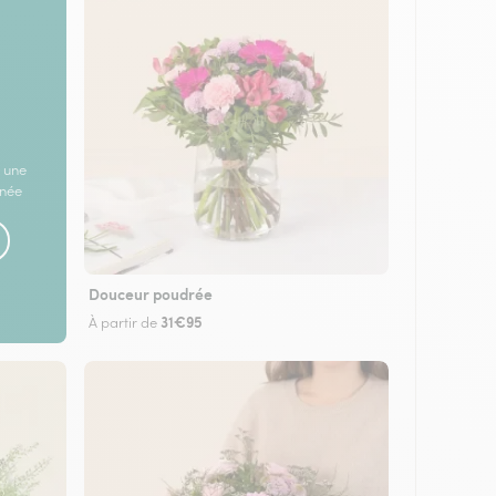
 une
rnée
Douceur poudrée
31€95
À partir de