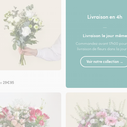
Livraison en 4h
—
Livraison le jour même
Commandez avant 17h00 pour
livraison de fleurs dans la jou
Voir notre collection →
29€95
de