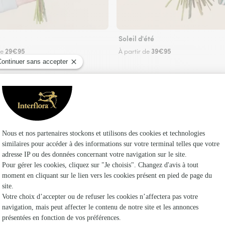
Soleil d'été
29€95
39€95
de
À partir de
Faire livrer des fleurs
leuriste Interflora à Cantenay-Épinard et dans
Les fleu
Fleuristes
Fleuristes