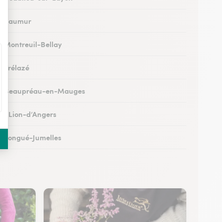
 à Saumur
 à Montreuil-Bellay
à Trélazé
s à Beaupréau-en-Mauges
 au Lion-d’Angers
 à Longué-Jumelles
à Cholet
 à Chalonnes-sur-Loire