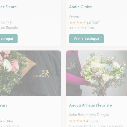
er Fleurs
Annie Claire
Angers
★
★
★
★
★
4.3 (143)
4.5 (105)
s de Romain
39, rue des Lices
 boutique
Voir la boutique
leurs
Anaya Artisan Fleuriste
Saint Barthelemy D'anjou
★
★
★
★
★
4.5 (104)
4.7 (60)
 la madeleine
11, rue de Verdun Centre Esplanade