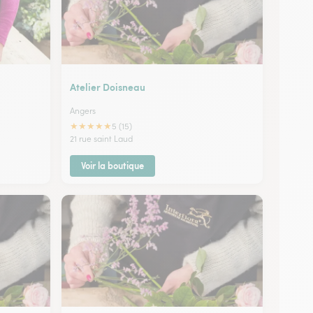
Atelier Doisneau
Angers
★
★
★
★
★
5 (15)
21 rue saint Laud
Voir la boutique