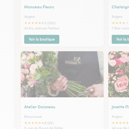
Monceau Fleurs
Chataign
Angers
Angers
★
★
★
★
★
★
★
★
★
★
4.5 (500)
20 bis, avenue Pasteur
7 Rue Loui
Voir la boutique
Voir la
Atelier Doisneau
Josette F
Beaucouze
Angers
★
★
★
★
★
★
★
★
★
★
4.8 (65)
5, rue du Bourg de Paille
141 rue de