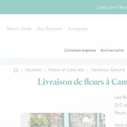
Aller au contenu
Canicule ? Nos 
Besoin d’aide
Nos fleuristes
Entreprise
Livraison express
Anniversaire
›
Fleuristes
›
Maine-et-Loire (49)
›
Cantenay-Épinard
Accueil
Livraison de fleurs à Can
Les fl
7j/7, 
fleurs.
Vous s