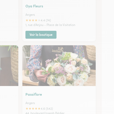
Oya Fleurs
Angers
★
★
★
★
★
4.4 (74)
1, rue d'Anjou - Place de la Visitation
Voir la boutique
Passiflore
Angers
★
★
★
★
★
4.6 (542)
44, boulevard Joseph Bédier