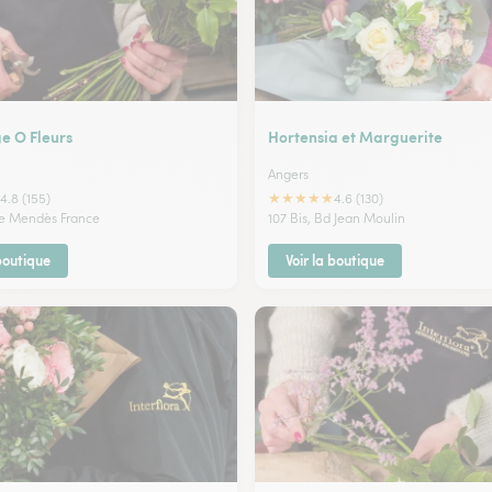
e O Fleurs
Hortensia et Marguerite
Angers
★
★
★
★
★
4.8 (155)
4.6 (130)
ue Mendès France
107 Bis, Bd Jean Moulin
 boutique
Voir la boutique