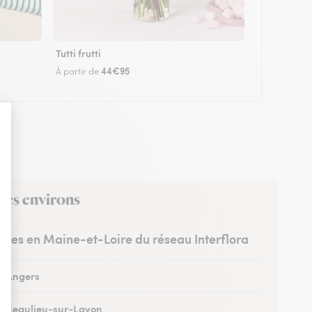
Tutti frutti
44€95
À partir de
 ses environs
ristes en Maine-et-Loire du réseau Interflora
 à Angers
 à Beaulieu-sur-Layon