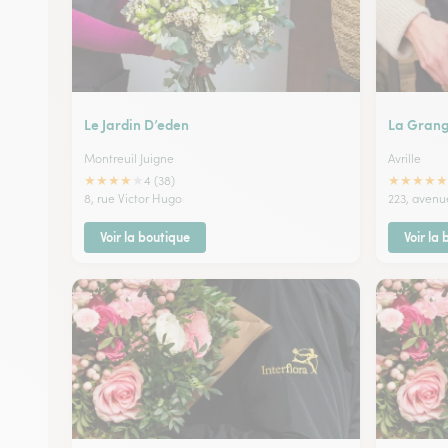
Le Jardin D’eden
La Grang
Montreuil Juigne
Avrille
★
★
★
★
★
★
★
★
★
★
4 (38)
8, rue Victor Hugo
223, aven
Voir la boutique
Voir la