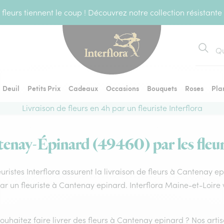
fleurs tiennent le coup ! Découvrez notre collection résistante
Recher
Deuil
Petits Prix
Cadeaux
Occasions
Bouquets
Roses
Pla
Livraison de fleurs en 4h par un fleuriste Interflora
tenay-Épinard (49460) par les fleur
euristes Interflora assurent la livraison de fleurs à Cantenay 
par un fleuriste à Cantenay epinard. Interflora Maine-et-Loire
ouhaitez faire livrer des fleurs à Cantenay epinard ? Nos art