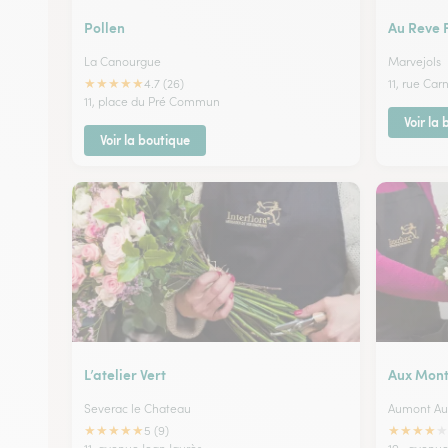
Pollen
Au Reve F
La Canourgue
Marvejols
★
★
★
★
★
4.7 (26)
11, rue Car
11, place du Pré Commun
Voir la
Voir la boutique
L’atelier Vert
Aux Mont
Severac le Chateau
Aumont Au
★
★
★
★
★
★
★
★
★
★
5 (9)