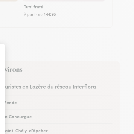
Tutti frutti
44€95
À partir de
 environs
fleuristes en Lozère du réseau Interflora
 à Mende
 à La Canourgue
 à Saint-Chély-d’Apcher