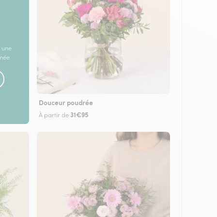
 une
rnée
Douceur poudrée
31€95
À partir de