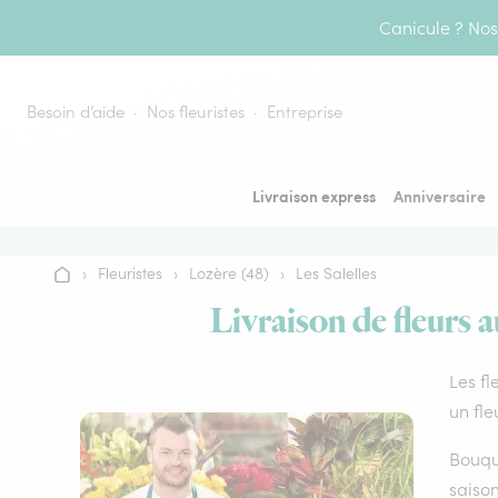
Aller au contenu
Canicule ? Nos 
Besoin d’aide
Nos fleuristes
Entreprise
Livraison express
Anniversaire
›
Fleuristes
›
Lozère (48)
›
Les Salelles
Accueil
Livraison de fleurs a
Les fl
un fle
Bouque
saison