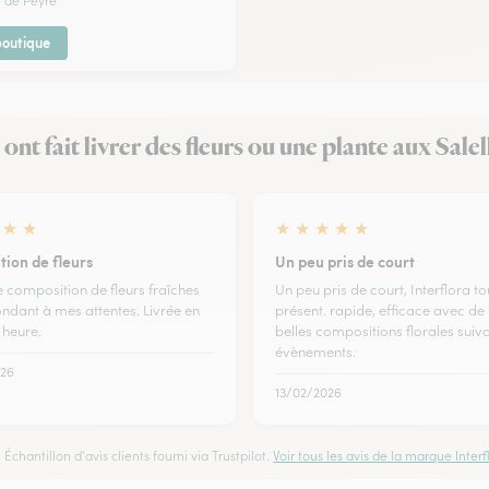
e de Peyre
 boutique
s ont fait livrer des fleurs ou une plante aux Salel
★
★
★
★
★
★
★
tion de fleurs
Un peu pris de court
e composition de fleurs fraîches
Un peu pris de court, Interflora t
ndant à mes attentes. Livrée en
présent. rapide, efficace avec de 
 heure.
belles compositions florales suiva
évènements.
26
13/02/2026
Échantillon d'avis clients fourni via Trustpilot.
Voir tous les avis de la marque Interfl