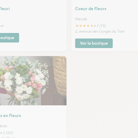
leuri
Coeur de Fleurs
Mende
★
★
★
★
★
not
4.7 (73)
2, avenue des Gorges du Tarn
 boutique
Voir la boutique
s en Fleurs
brac
4.2 (221)