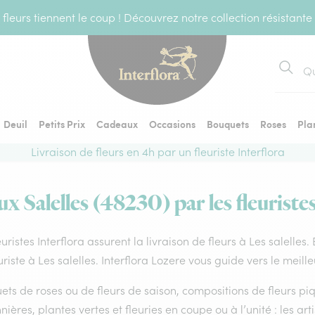
fleurs tiennent le coup ! Découvrez notre collection résistante
Recher
Deuil
Petits Prix
Cadeaux
Occasions
Bouquets
Roses
Pla
Livraison de fleurs en 4h par un fleuriste Interflora
ux Salelles (48230) par les fleuriste
euristes Interflora assurent la livraison de fleurs à Les salelles
uriste à Les salelles. Interflora Lozere vous guide vers le meill
ts de roses ou de fleurs de saison, compositions de fleurs piq
nières, plantes vertes et fleuries en coupe ou à l’unité : les art