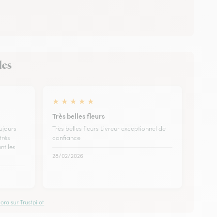
les
★
★
★
★
★
Très belles fleurs
oujours
Très belles fleurs Livreur exceptionnel de
très
confiance
nt les
28/02/2026
ora sur Trustpilot