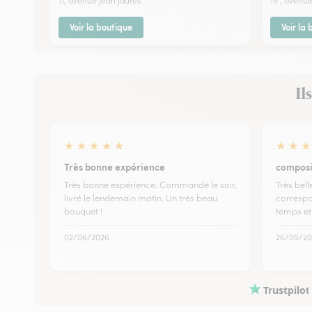
11, avenue Jean Jaurès
19 , avenu
Voir la boutique
Voir la
Il
★
★
★
★
★
★
★
★
Très bonne expérience
composi
Très bonne expérience. Commandé le soir,
Très bell
livré le lendemain matin. Un très beau
correspo
bouquet !
temps et
02/06/2026
26/05/20
Trustpilot