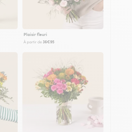
Plaisir fleuri
36€95
À partir de