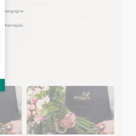
 à Langogne
 à Marvejols