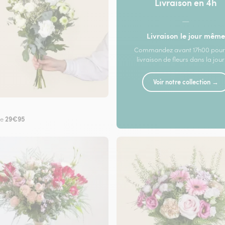
Livraison en 4h
—
Livraison le jour même
Commandez avant 17h00 pour
livraison de fleurs dans la jou
Voir notre collection →
29€95
de