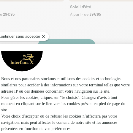
Soleil d'été
29€95
39€95
de
À partir de
Faire livrer des fleurs
un fleuriste Interflora aux Salelles et dans ses
Les 
Fleuristes
Fleuristes
Fleuristes