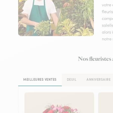
votre 
fleuri
compos
salell
alors 
notre 
Nos fleuristes
MEILLEURES VENTES
DEUIL
ANNIVERSAIRE