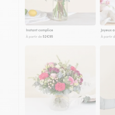
Instant complice
Joyeux a
52€95
À partir de
À partir 