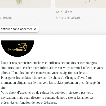
Soleil d'été
29€95
39€95
de
À partir de
Faire livrer des fleurs
uriste Interflora à La Bastide-Puylaurent et da
Les 
Fleuristes
Fleuristes