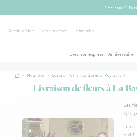
Aller au contenu
Canicule ? Nos 
Besoin d’aide
Nos fleuristes
Entreprise
Livraison express
Anniversaire
›
Fleuristes
›
Lozère (48)
›
La Bastide-Puylaurent
Accueil
Livraison de fleurs à La Ba
Les fl
7j/7, 
Le rés
5 200 