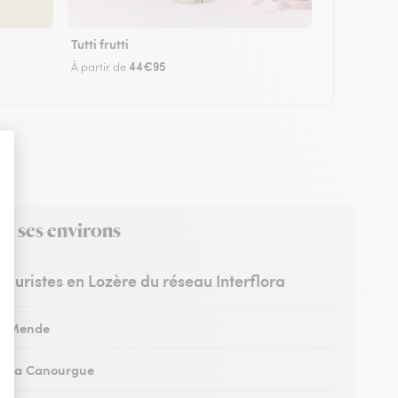
Tutti frutti
44€95
À partir de
ns ses environs
fleuristes en Lozère du réseau Interflora
 à Mende
 à La Canourgue