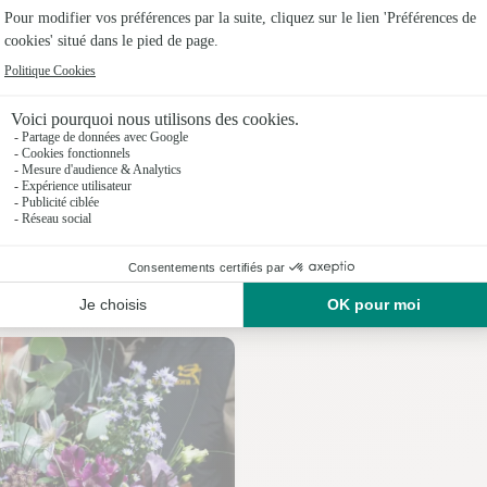
Fleuristes
Fleuristes
Fleuristes
Nos fleuristes à La Bastide-Puylaurent