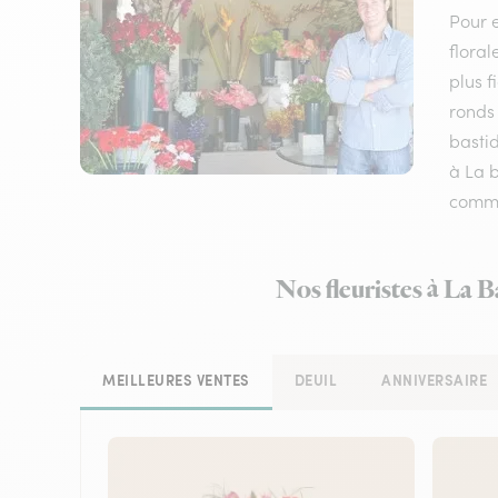
Pour e
floral
plus f
ronds 
bastid
à La b
comm
Nos fleuristes à La B
MEILLEURES VENTES
DEUIL
ANNIVERSAIRE