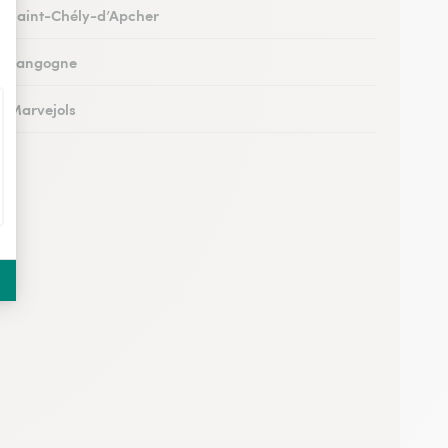
 à Saint-Chély-d’Apcher
 à Langogne
 à Marvejols