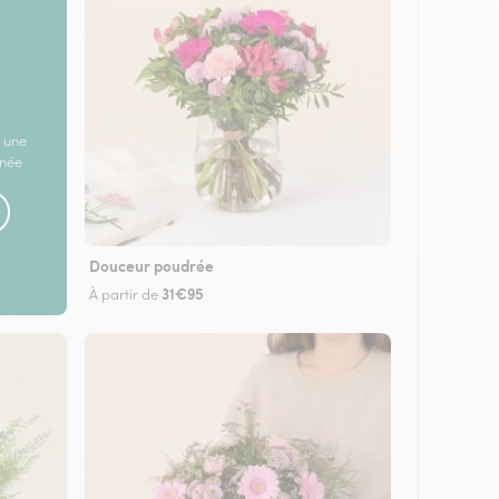
 une
rnée
Douceur poudrée
31€95
À partir de