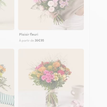
Plaisir fleuri
36€95
À partir de