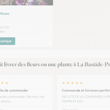
 Roses
4.2 (13)
lier
 boutique
ait livrer des fleurs ou une plante à La Bastide-
★
★
★
★
★
★
★
cile de commander
Commande et livraison parfai
le de commander. Site tres clair
FACILITE DE LA COMMANDE LIVR
 photos.
TEMPS ET LIEU