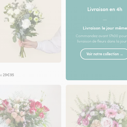
Livraison en 4h
—
Livraison le jour même
Commandez avant 17h00 pour
livraison de fleurs dans la jou
Voir notre collection →
29€95
de