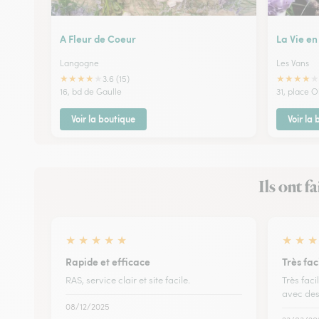
A Fleur de Coeur
La Vie en
Langogne
Les Vans
★
★
★
★
★
★
★
★
★
★
3.6 (15)
16, bd de Gaulle
31, place Ol
Voir la boutique
Voir la
Ils ont f
★
★
★
★
★
★
★
★
Rapide et efficace
Très fa
RAS, service clair et site facile.
Très faci
avec des
08/12/2025