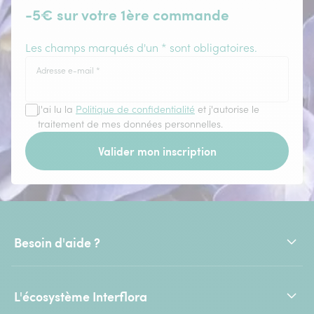
-5€ sur votre 1ère commande
Les champs marqués d'un * sont obligatoires.
Adresse e-mail
*
J'ai lu la
Politique de confidentialité
et j'autorise le
traitement de mes données personnelles.
Valider mon inscription
Besoin d'aide ?
L'écosystème Interflora