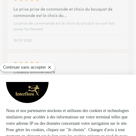
La prise prise de commande et choix du bouquet de
commande est le choix du…
La prise de commande est le choix du produit se sont fait
assez facilement
19/01/2026
★
★
★
★
★
Cadeau anniversaire
Livraison conforme à la commande, appel téléphonique
avant la livraison, Livreur sympathique…. Parfait pour
souhaiter un anniversaire à distance !
19/03/2026
★
★
★
★
★
parfait et rapide