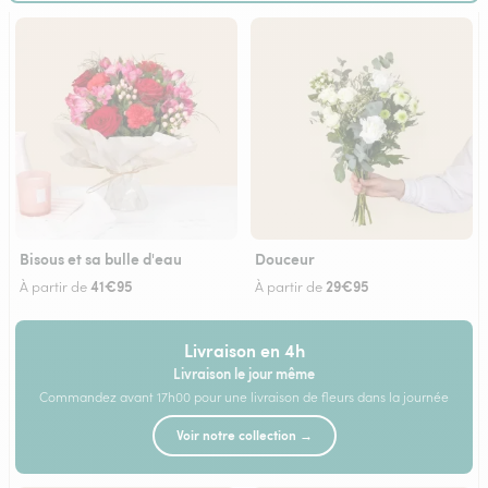
Bisous et sa bulle d'eau
Douceur
41€95
29€95
À partir de
À partir de
Livraison en 4h
Livraison le jour même
Commandez avant 17h00 pour une livraison de fleurs dans la journée
Voir notre collection →