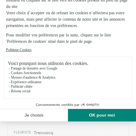
parfait et rapide
01/04/2026
Trustpilot
Échantillon d'avis clients fourni via Trustpilot.
Voir tous
les avis de la marque Interflora sur Trustpilot
Livraison de fleurs à Commensacq et
autour : les villes proches couvertes par le
réseau Interflora
Labouheyre
FLEURISTES
Trensacq
FLEURISTE