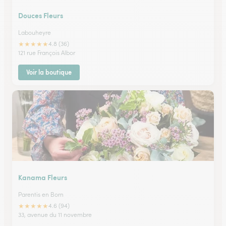
Douces Fleurs
Labouheyre
★
★
★
★
★
4.8 (36)
121 rue François Albor
Voir la boutique
Kanama Fleurs
Parentis en Born
★
★
★
★
★
4.6 (94)
33, avenue du 11 novembre