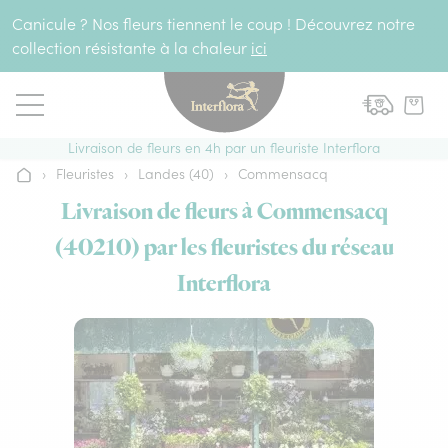
Aller au contenu
Canicule ? Nos fleurs tiennent le coup ! Découvrez notre
collection résistante à la chaleur
ici
Livraison de fleurs en 4h par un fleuriste Interflora
›
Fleuristes
›
Landes (40)
›
Commensacq
Accueil
Livraison de fleurs à Commensacq
(40210) par les fleuristes du réseau
Interflora