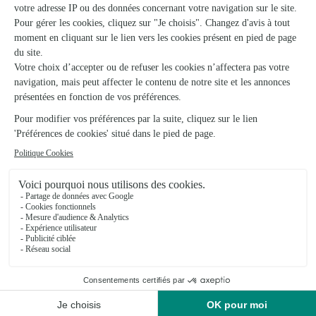
Ismene
Saint Denis
★
★
★
★
★
4.5 (22)
101, rue du Général de Gaulle
Voir la boutique
Les Floralies
St Denis
★
★
★
★
★
2.1 (10)
33, avenue de la Victoire