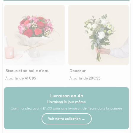
Bisous et sa bulle d'eau
Douceur
41€95
29€95
À partir de
À partir de
Livraison en 4h
Livraison le jour même
Commandez avant 17h00 pour une livraison de fleurs dans la journée
Voir notre collection →