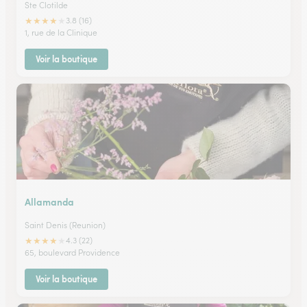
Ste Clotilde
★
★
★
★
★
3.8 (16)
1, rue de la Clinique
Voir la boutique
Allamanda
Saint Denis (Reunion)
★
★
★
★
★
4.3 (22)
65, boulevard Providence
Voir la boutique