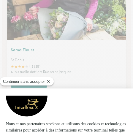
Sema Fleurs
St Denis
★
★
★
★
★
4.3 (35)
17 bis ruelle dattiers Rue saint Jacques
Voir la boutique