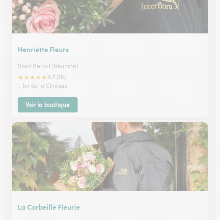
Henriette Fleurs
Saint Benoit (Reunion)
★
★
★
★
★
4.7 (19)
1, lot de la Clinique
Voir la boutique
La Corbeille Fleurie