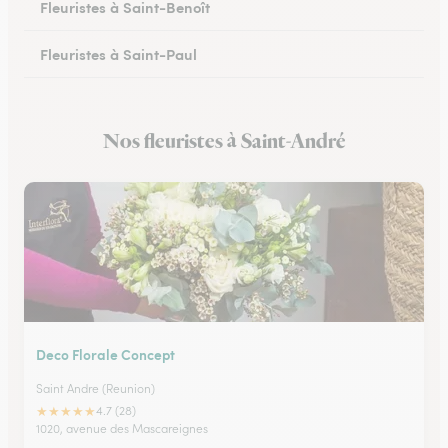
Fleuristes à Saint-Benoît
Fleuristes à Saint-Paul
Nos fleuristes à Saint-André
Deco Florale Concept
Saint Andre (Reunion)
★
★
★
★
★
4.7 (28)
1020, avenue des Mascareignes