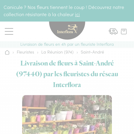
Aller au contenu
Canicule ? Nos fleurs tiennent le coup ! Découvrez notre
collection résistante à la chaleur
ici
Livraison de fleurs en 4h par un fleuriste Interflora
›
Fleuristes
›
La Réunion (974)
›
Saint-André
Accueil
Livraison de fleurs à Saint-André
(97440) par les fleuristes du réseau
Interflora