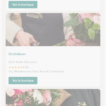
Voir la boutique
Orchidecor
Saint Andre (Reunion)
★
★
★
★
★
5 (6)
142, Résidence les Sains Rue de Cambuston
Voir la boutique