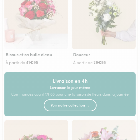
Bisous et sa bulle d'eau
Douceur
41€95
29€95
À partir de
À partir de
Livraison en 4h
Livraison le jour même
Commandez avant 17h00 pour une livraison de fleurs dans la journée
Voir notre collection →