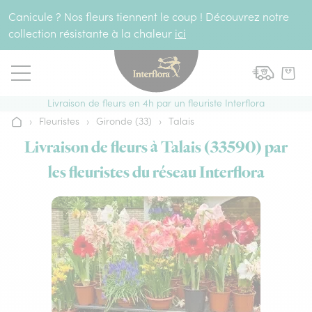
Aller au contenu
Canicule ? Nos fleurs tiennent le coup ! Découvrez notre
collection résistante à la chaleur
ici
Livraison de fleurs en 4h par un fleuriste Interflora
›
Fleuristes
›
Gironde (33)
›
Talais
Accueil
Livraison de fleurs à Talais (33590) par
les fleuristes du réseau Interflora