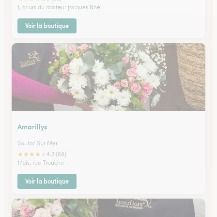
1, cours du docteur Jacques Noël
Voir la boutique
Amarillys
Soulac Sur Mer
★
★
★
★
★
4.3 (68)
17bis, rue Trouche
Voir la boutique