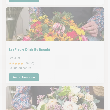
Les Fleurs D’isis By Renald
Breuillet
★
★
★
★
★
4.5 (110)
33, rue du centre
Voir la boutique