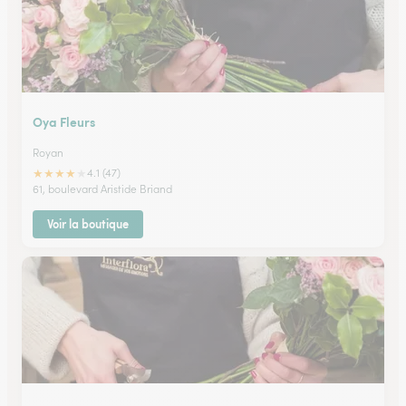
Oya Fleurs
Royan
★
★
★
★
★
4.1 (47)
61, boulevard Aristide Briand
Voir la boutique