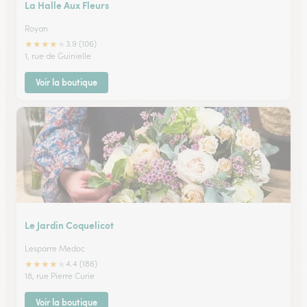
La Halle Aux Fleurs
Royan
★
★
★
★
★
3.9 (106)
1, rue de Guinielle
Voir la boutique
Le Jardin Coquelicot
Lesparre Medoc
★
★
★
★
★
4.4 (186)
18, rue Pierre Curie
Voir la boutique