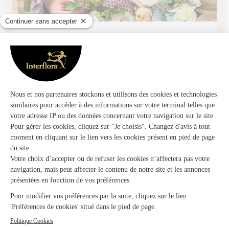
Au Coin Fleuri
Saujon
★
★
★
★
★
4.7 (57)
5, rue Carnot
Voir la boutique
Ils ont fait livrer des fleurs ou une plante à
Talais
★
★
★
★
★
Satisfaites !