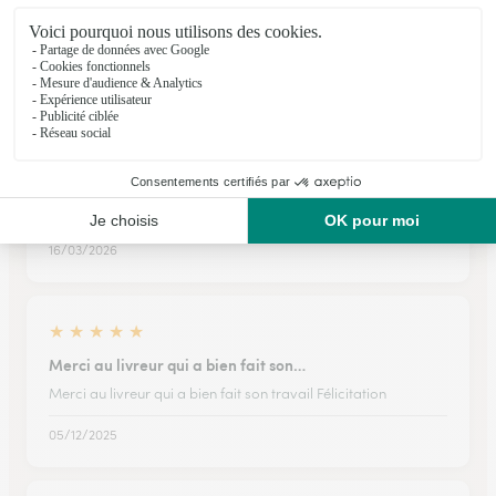
Livré correctement Propre et frais les fleurs sont parfaites
13/02/2026
★
★
★
★
★
Plaisir
Le bouquet en photo me plaît beau beaucoup.
16/03/2026
★
★
★
★
★
Merci au livreur qui a bien fait son…
Merci au livreur qui a bien fait son travail Félicitation
05/12/2025