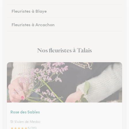
Fleuristes à Blaye
Fleuristes à Arcachon
Fleuristes à Cestas
Nos fleuristes à Talais
Fleuristes à Pessac
Rose des Sables
St Vivien de Medoc
★
★
★
★
★
5 (20)