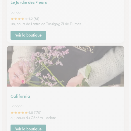
Le Jardin des Fleurs
Langon
★
★
★
★
★
4.2 (81)
118, cours de Lattre de Tassigny, ZI de Dumes
Voir la boutique
California
Langon
★
★
★
★
★
4.8 (170)
89, cours du Général Leclerc
Voir la boutique