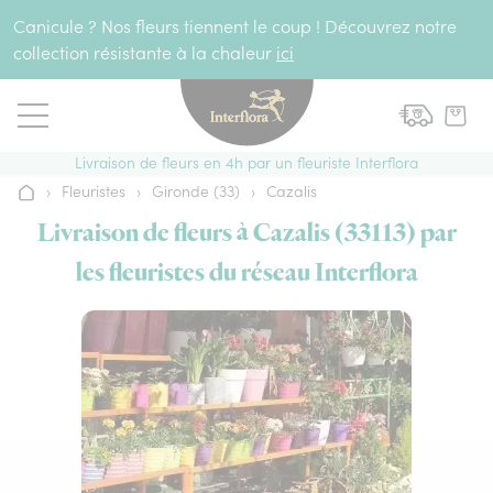
Aller au contenu
Canicule ? Nos fleurs tiennent le coup ! Découvrez notre
collection résistante à la chaleur
ici
Livraison de fleurs en 4h par un fleuriste Interflora
›
Fleuristes
›
Gironde (33)
›
Cazalis
Accueil
Livraison de fleurs à Cazalis (33113) par
les fleuristes du réseau Interflora