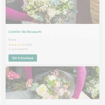
L’atelier des Bouquets
Bazas
★
★
★
★
★
4.9 (48)
7, cours Ausone
Voir la boutique