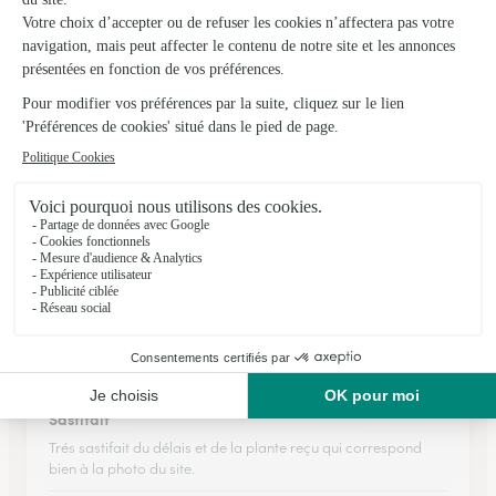
Items livrés conformes à la commande sur internet, livraison
en temps et heure.
28/07/2026
★
★
★
★
★
Produit conforme à mes attentes
Produit conforme à mes attentes. Commande passée vers
17h et livraison effectuée le lendemain matin à 10h. Très
satisfaite
01/04/2026
★
★
★
★
★
Sastifait
Trés sastifait du délais et de la plante reçu qui correspond
bien à la photo du site.