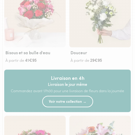
Bisous et sa bulle d'eau
Douceur
41€95
29€95
À partir de
À partir de
Livraison en 4h
Livraison le jour même
Commandez avant 17h00 pour une livraison de fleurs dans la journée
Voir notre collection →