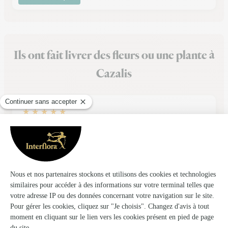
Ils ont fait livrer des fleurs ou une plante à
Cazalis
★
★
★
★
★
Presque parfait
Excellent ; Il reste à être plus "fin" sur l'horaire de livraison et
ce sera parfait. Merci
24/02/2026
★
★
★
★
★
Items livrés conformes à la commande…