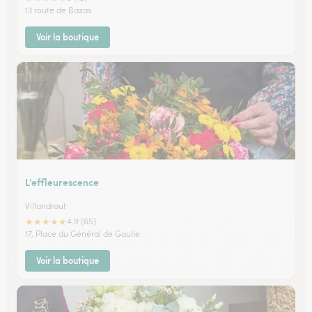
13 route de Bazas
Voir la boutique
L’effleurescence
Villandraut
★
★
★
★
★
4.9 (65)
17, Place du Général de Gaulle
Voir la boutique