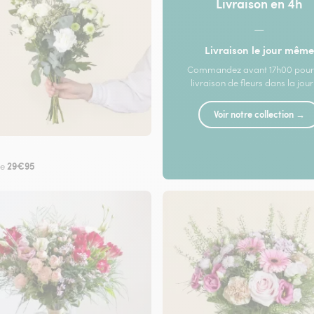
Livraison en 4h
—
Livraison le jour même
Commandez avant 17h00 pour
livraison de fleurs dans la jou
Voir notre collection →
29€95
de