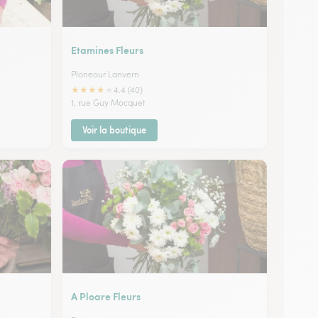
Etamines Fleurs
Ploneour Lanvern
★
★
★
★
★
4.4 (40)
n
1, rue Guy Mocquet
Voir la boutique
A Ploare Fleurs