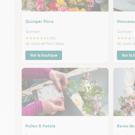
Quimper Flora
Monceau 
Quimper
Quimper
★
★
★
★
★
★
★
★
★
★
4.5 (85)
36, route de Pont l'Abbe
36, route 
Voir la boutique
Voir la
Pollen & Petale
Reves de 