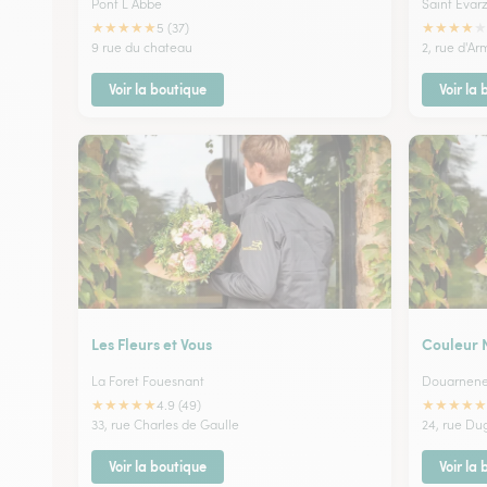
Pont L Abbe
Saint Evar
★
★
★
★
★
★
★
★
★
★
5 (37)
9 rue du chateau
2, rue d'Ar
Voir la boutique
Voir la
Les Fleurs et Vous
Couleur 
La Foret Fouesnant
Douarnen
★
★
★
★
★
★
★
★
★
★
4.9 (49)
33, rue Charles de Gaulle
24, rue Du
Voir la boutique
Voir la