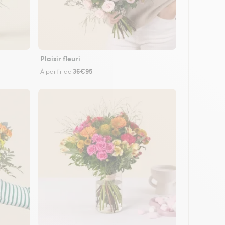
Plaisir fleuri
36€95
À partir de