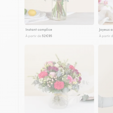
Instant complice
Joyeux a
52€95
À partir de
À partir 