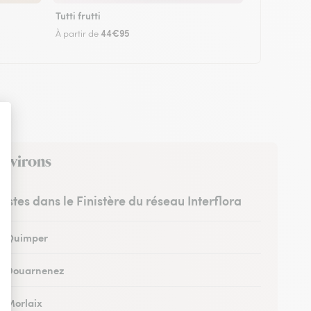
Tutti frutti
44€95
À partir de
environs
ristes dans le Finistère du réseau Interflora
 à Quimper
 à Douarnenez
à Morlaix