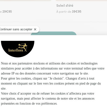
Soleil d'été
29€95
39€95
de
À partir de
Faire livrer des fleurs
 un fleuriste Interflora à Pluguffan et dans ses 
Les fleu
Fleuristes
Fleuristes
Fleuristes 