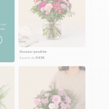
 une
rnée
Douceur poudrée
31€95
À partir de