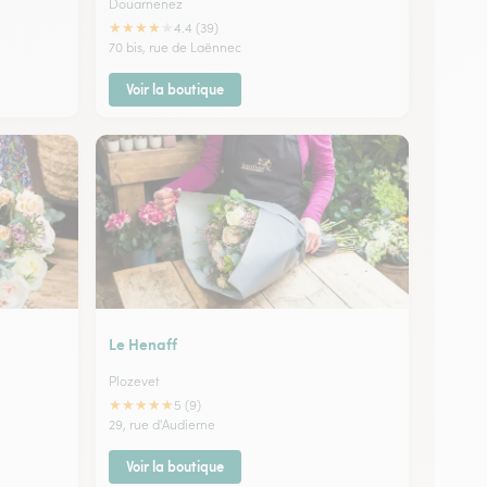
Douarnenez
★
★
★
★
★
4.4 (39)
70 bis, rue de Laënnec
Voir la boutique
Le Henaff
Plozevet
★
★
★
★
★
5 (9)
29, rue d'Audierne
Voir la boutique