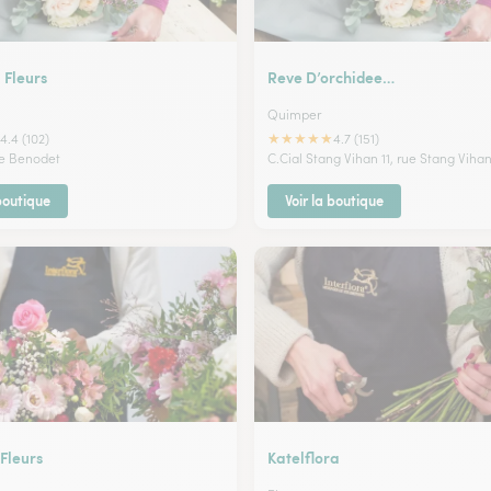
Fleurs
Reve D’orchidee…
Quimper
★
★
★
★
★
4.4 (102)
4.7 (151)
de Benodet
C.Cial Stang Vihan 11, rue Stang Viha
 boutique
Voir la boutique
Fleurs
Katelflora