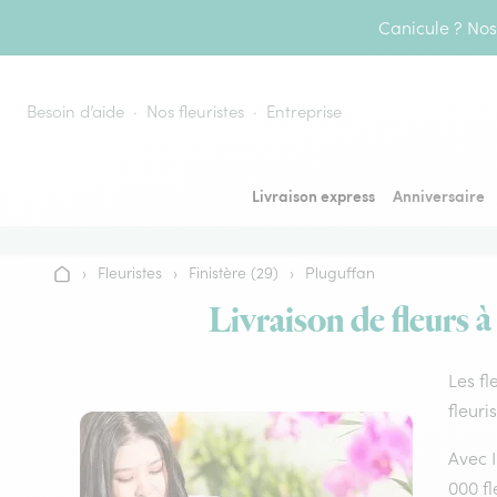
Aller au contenu
Canicule ? Nos 
Besoin d’aide
Nos fleuristes
Entreprise
Livraison express
Anniversaire
›
Fleuristes
›
Finistère (29)
›
Pluguffan
Accueil
Livraison de fleurs à
Les fl
fleuri
Avec I
000 fl