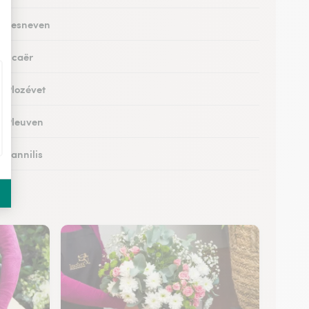
 à Lesneven
à Scaër
à Plozévet
 à Pleuven
à Lannilis
 à Crozon
 à Daoulas