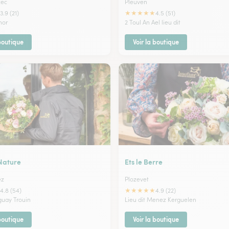
zec
Pleuven
★
★
★
★
★
3.9 (21)
4.5 (51)
mor
2 Toul An Ael lieu dit
 boutique
Voir la boutique
Nature
Ets le Berre
ez
Plozevet
★
★
★
★
★
4.8 (54)
4.9 (22)
guay Trouin
Lieu dit Menez Kerguelen
 boutique
Voir la boutique