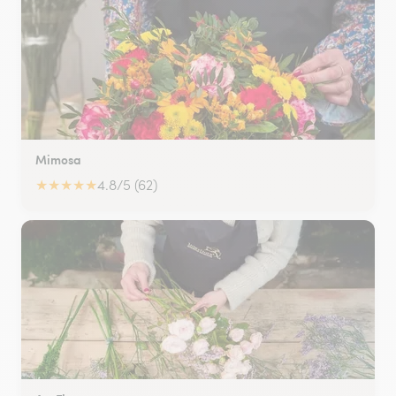
Mimosa
★
★
★
★
★
4.8/5 (62)