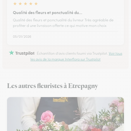
★
★
★
★
★
Qualité des fleurs et ponctualité du…
Qualité des fleurs et ponctualité du livreur Très agréable de
profiter d une livraison offerte ce qui motive mon choix
05/01/2026
Trustpilot
Échantillon d'avis clients fourni via Trustpilot.
Voir tous
les avis de la marque Interflora sur Trustpilot
Les autres fleuristes à Etrepagny