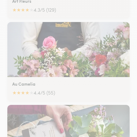
Art Fleurs
★
★
★
★
★
4.3/5 (129)
Au Camelia
★
★
★
★
★
4.4/5 (55)