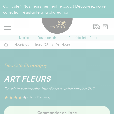
Aller au contenu
Canicule ? Nos fleurs tiennent le coup ! Découvrez notre
collection résistante à la chaleur
ici
Livraison de fleurs en 4h par un fleuriste Interflora
›
Fleuristes
›
Eure (27)
›
Art Fleurs
Accueil
Fleuriste Etrepagny
ART FLEURS
Fleuriste partenaire Interflora à votre service 7j/7
★
★
★
★
★
4.1/5 (129 avis)
Commander en ligne