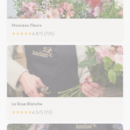
Monceau Fleurs
★
★
★
★
★
4.8/5 (725)
La Rose Blanche
★
★
★
★
★
4.5/5 (113)