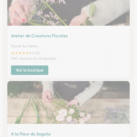
Atelier de Creations Florales
Murat Sur Vebre
★
★
★
★
★
4.6 (8)
580, avenue du Languedoc
Voir la boutique
A la Fleur du Segala