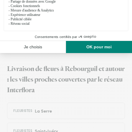
Au top
Au top, comme d'habitude
19/05/2026
Trustpilot
Échantillon d'avis clients fourni via Trustpilot.
Voir tous
les avis de la marque Interflora sur Trustpilot
Livraison de fleurs à Rebourguil et autour
: les villes proches couvertes par le réseau
Interflora
La Serre
FLEURISTES
Saint-Juéry
FLEURISTES