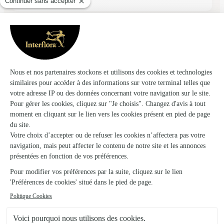
★
★
★
★
★
Bien pratique
Bien pratique
19/02/2026
★
★
★
★
★
Réalisation et livraison conforment à…
Réalisation et livraison conforment à la photo du site. Date de
livraison respectée. Photos dès que la livraison est effectuée.
10/04/2026
★
★
★
★
★