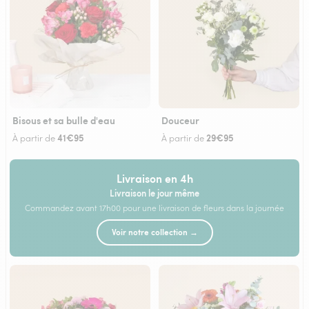
Bisous et sa bulle d'eau
Douceur
41€95
29€95
À partir de
À partir de
Livraison en 4h
Livraison le jour même
Commandez avant 17h00 pour une livraison de fleurs dans la journée
Voir notre collection →