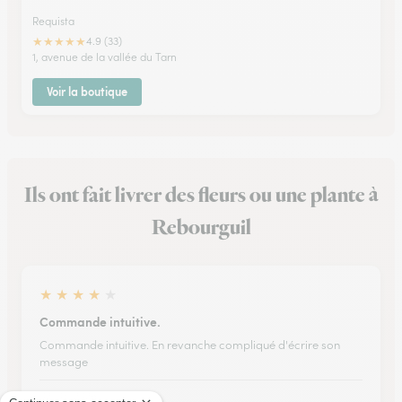
Requista
★
★
★
★
★
4.9 (33)
1, avenue de la vallée du Tarn
Voir la boutique
Ils ont fait livrer des fleurs ou une plante à
Rebourguil
★
★
★
★
★
Commande intuitive.
Commande intuitive. En revanche compliqué d'écrire son
message
02/03/2026