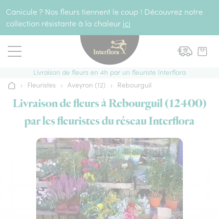
Aller au contenu
Canicule ? Nos fleurs tiennent le coup ! Découvrez notre
collection résistante à la chaleur
ici
Livraison de fleurs en 4h par un fleuriste Interflora
›
Fleuristes
›
Aveyron (12)
›
Rebourguil
Accueil
Livraison de fleurs à Rebourguil (12400)
par les fleuristes du réseau Interflora