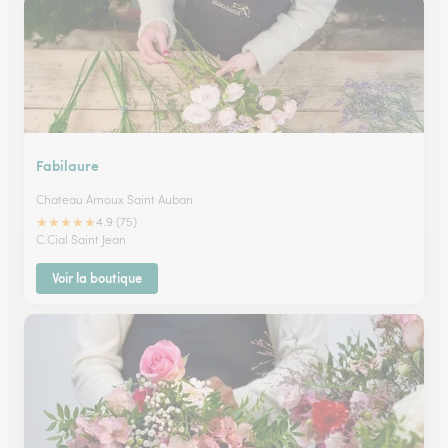
Fabilaure
Chateau Arnoux Saint Auban
★
★
★
★
★
4.9 (75)
C.Cial Saint Jean
Voir la boutique