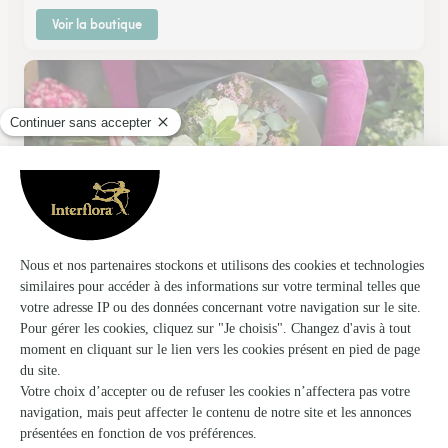
Voir la boutique
La Fleur en Bouton
Manosque
★
★
★
★
★
4.8 (22)
Route de Volx Rond point de la madeleine
Voir la boutique