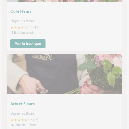
Cote Fleurs
Digne les Bains
★
★
★
★
★
4.4 (45)
13 Bd Gassendi
Voir la boutique
Arts et Fleurs
Digne les Bains
★
★
★
★
★
4.7 (17)
20, rue de l'Ubac