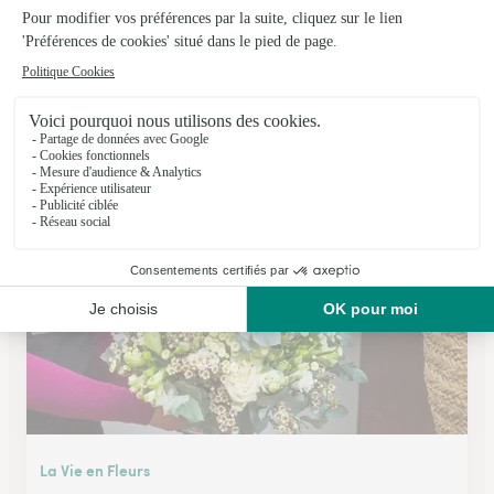
Seflora
Greoux les Bains
★
★
★
★
★
4.7 (86)
Route de Valensole
Voir la boutique
La Vie en Fleurs