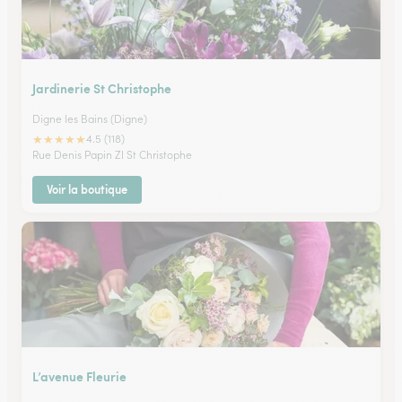
Jardinerie St Christophe
Digne les Bains (Digne)
★
★
★
★
★
4.5 (118)
Rue Denis Papin ZI St Christophe
Voir la boutique
L’avenue Fleurie