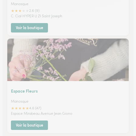
Manosque
★
★
★
★
★
2.6 (9)
C. Cial HYPER U ZI Saint Joseph
Voir la boutique
Espace Fleurs
Manosque
★
★
★
★
★
4.6 (47)
Espace Mirabeau Avenue Jean Giono
Voir la boutique