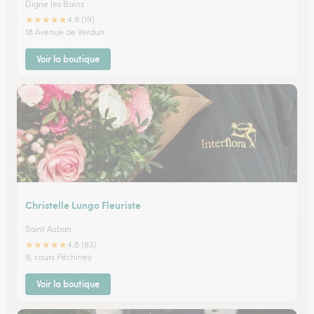
Digne les Bains
★
★
★
★
★
4.9 (19)
18 Avenue de Verdun
Voir la boutique
Christelle Lungo Fleuriste
Saint Auban
★
★
★
★
★
4.8 (63)
9, cours Péchiney
Voir la boutique