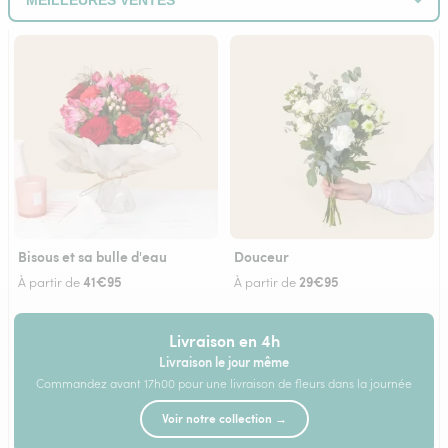
Bisous et sa bulle d'eau
Douceur
41€95
29€95
À partir de
À partir de
Livraison en 4h
Livraison le jour même
Commandez avant 17h00 pour une livraison de fleurs dans la journée
Voir notre collection →