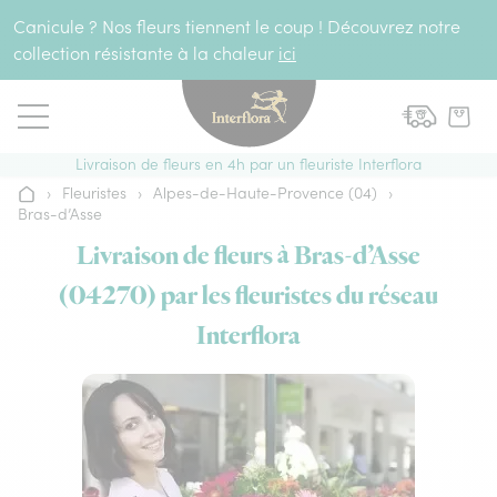
Aller au contenu
Canicule ? Nos fleurs tiennent le coup ! Découvrez notre
collection résistante à la chaleur
ici
Livraison de fleurs en 4h par un fleuriste Interflora
›
Fleuristes
›
Alpes-de-Haute-Provence (04)
›
Accueil
Bras-d’Asse
Livraison de fleurs à Bras-d’Asse
(04270) par les fleuristes du réseau
Interflora