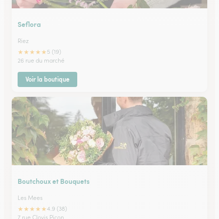
Seflora
Riez
★
★
★
★
★
5 (19)
26 rue du marché
Voir la boutique
Boutchoux et Bouquets
Les Mees
★
★
★
★
★
4.9 (38)
7 rue Clovis Picon