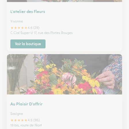
L’atelier des Fleurs
Vivonne
★
★
★
★
★
4.6 (29)
C.Cial Super U 17, rue des Portes Rouges
Voir la boutique
Au Plaisir D’offrir
Savigne
★
★
★
★
★
4.5 (95)
19 bis, route de Niort