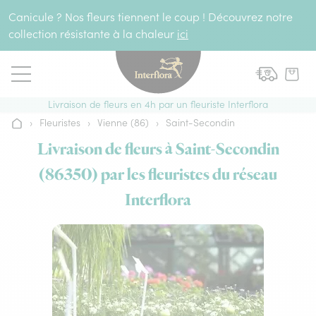
Aller au contenu
Canicule ? Nos fleurs tiennent le coup ! Découvrez notre
collection résistante à la chaleur
ici
Livraison de fleurs en 4h par un fleuriste Interflora
›
Fleuristes
›
Vienne (86)
›
Saint-Secondin
Accueil
Livraison de fleurs à Saint-Secondin
(86350) par les fleuristes du réseau
Interflora