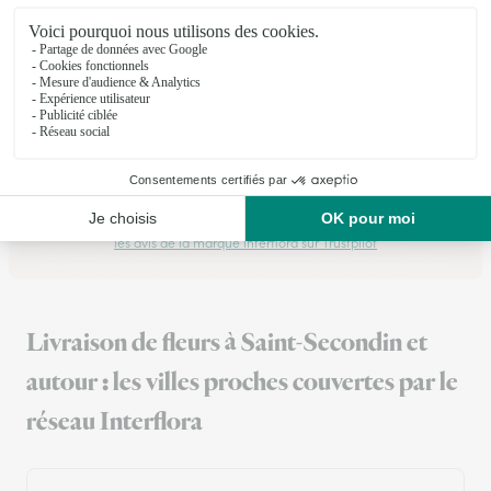
★
★
★
★
★
Livraison soignée
Une livraison en temps et en heures Tout a été respecté
03/04/2026
Trustpilot
Échantillon d'avis clients fourni via Trustpilot.
Voir tous
les avis de la marque Interflora sur Trustpilot
Livraison de fleurs à Saint-Secondin et
autour : les villes proches couvertes par le
réseau Interflora