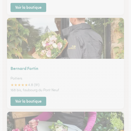
Voir la boutique
Bernard Fortin
Poitiers
★
★
★
★
★
4.8 (91)
168 bis, faubourg du Pont Neuf
Voir la boutique