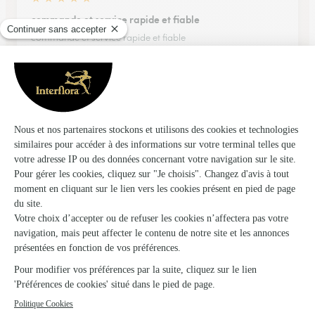
commande et service rapide et fiable
commande et service rapide et fiable
13/04/2026
★
★
★
★
★
Tout était parfait
Tout était parfait. Livraison agreable
22/06/2026
★
★
★
★
★
Très bien passé
Très bien passé, claire et nette comme site.
29/04/2026