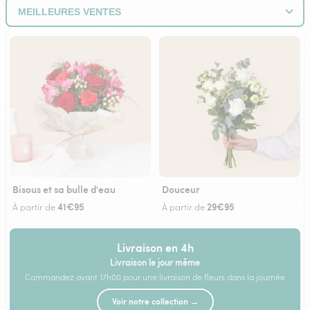
Bisous et sa bulle d'eau
Douceur
41€95
29€95
À partir de
À partir de
Livraison en 4h
Livraison le jour même
Commandez avant 17h00 pour une livraison de fleurs dans la journée
Voir notre collection →