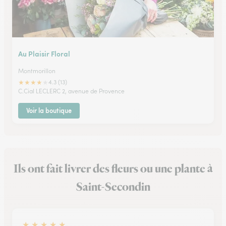
Au Plaisir Floral
Montmorillon
★
★
★
★
★
4.3 (13)
C.Cial LECLERC 2, avenue de Provence
Voir la boutique
Ils ont fait livrer des fleurs ou une plante à
Saint-Secondin
★
★
★
★
★