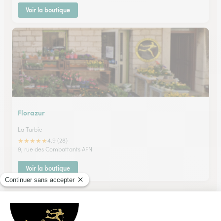
Voir la boutique
Florazur
La Turbie
★
★
★
★
★
4.9 (28)
9, rue des Combattants AFN
Voir la boutique