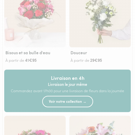
Bisous et sa bulle d'eau
Douceur
41€95
29€95
À partir de
À partir de
Livraison en 4h
Livraison le jour même
Commandez avant 17h00 pour une livraison de fleurs dans la journée
Voir notre collection →