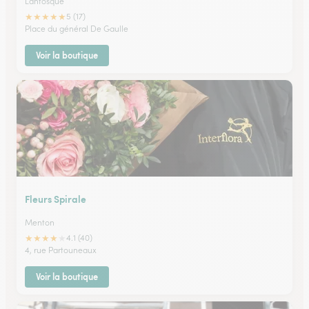
Lantosque
★
★
★
★
★
5 (17)
Place du général De Gaulle
Voir la boutique
Fleurs Spirale
Menton
★
★
★
★
★
4.1 (40)
4, rue Partouneaux
Voir la boutique