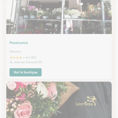
Passiconia
Menton
★
★
★
★
★
4,4 (80)
14, avenue Edouard VII
Voir la boutique