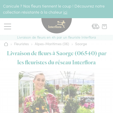
Aller au contenu
Canicule ? Nos fleurs tiennent le coup ! Découvrez notre
collection résistante à la chaleur
ici
Livraison de fleurs en 4h par un fleuriste Interflora
›
Fleuristes
›
Alpes-Maritimes (06)
›
Saorge
Accueil
Livraison de fleurs à Saorge (06540) par
les fleuristes du réseau Interflora