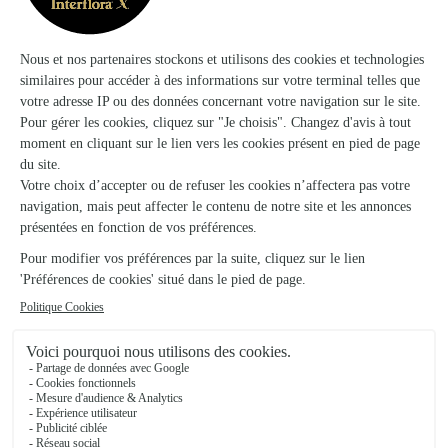
Ils ont fait livrer des fleurs ou une plante à
Saorge
★
★
★
★
★
Facilité efficacité
Facilité efficacité
20/05/2026
★
★
★
★
★
Efficacité rapidité
Efficacité rapidité. Service de qualité qui tient ses promesses.
Toujours un plaisir et ravissement pour les personnes qui les
reçoivent. Merci encore pour votre sérieux.
07/06/2026