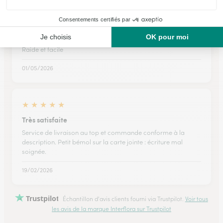
★
★
★
★
★
Raide et facile
Raide et facile
01/05/2026
★
★
★
★
★
Très satisfaite
Service de livraison au top et commande conforme à la
description. Petit bémol sur la carte jointe : écriture mal
soignée.
19/02/2026
Trustpilot
Échantillon d'avis clients fourni via Trustpilot.
Voir tous
les avis de la marque Interflora sur Trustpilot