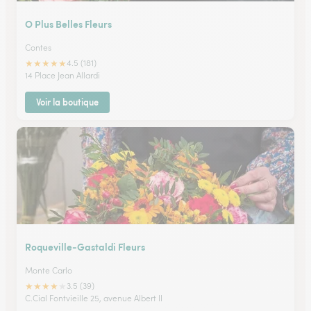
O Plus Belles Fleurs
Contes
★
★
★
★
★
4.5 (181)
14 Place Jean Allardi
Voir la boutique
Roqueville-Gastaldi Fleurs
Monte Carlo
★
★
★
★
★
3.5 (39)
C.Cial Fontvieille 25, avenue Albert II