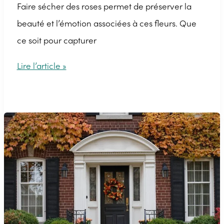
Faire sécher des roses permet de préserver la
beauté et l’émotion associées à ces fleurs. Que
ce soit pour capturer
Faire
Lire l’article »
sécher
des
roses
:
les
techniques
pour
faire
sécher