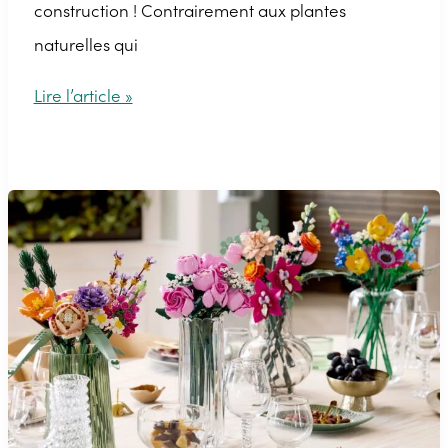
construction ! Contrairement aux plantes
naturelles qui
Comment
Lire l’article »
fabriquer
son
bouquet
en
LEGO®
?
Notre
guide
DIY
complet