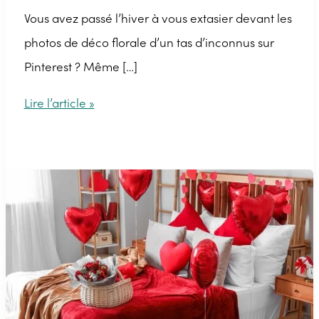
Vous avez passé l’hiver à vous extasier devant les
photos de déco florale d’un tas d’inconnus sur
Pinterest ? Même […]
Les
Lire l’article »
plus
belles
compositions
florales
du
printemps
à
faire