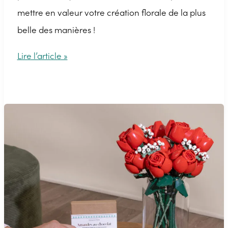
mettre en valeur votre création florale de la plus
belle des manières !
Nos
Lire l’article »
conseils
pour
bien
choisir
les
vases
pour
les
bouquets