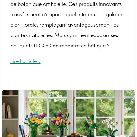
de botanique artificielle. Ces produits innovants
transforment n’importe quel intérieur en galerie
d’art florale, remplaçant avantageusement les
plantes naturelles. Mais comment exposer ses
bouquets LEGO® de manière esthétique ?
Nos
Lire l’article »
idées
pour
exposer
vos
bouquets
LEGO®
de