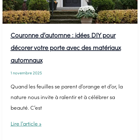
un
bouquet
de
Couronne d’automne : idées DIY pour
roses
décorer votre porte avec des matériaux
automnaux
1 novembre 2025
Quand les feuilles se parent d’orange et d’or, la
nature nous invite à ralentir et à célébrer sa
beauté. C’est
Couronne
Lire l’article »
d’automne