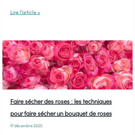
Idées
Lire l’article »
déco
pour
dresser
une
table
de
Saint-
Valentin
Faire sécher des roses : les techniques
romantique
pour faire sécher un bouquet de roses
17 décembre 2025