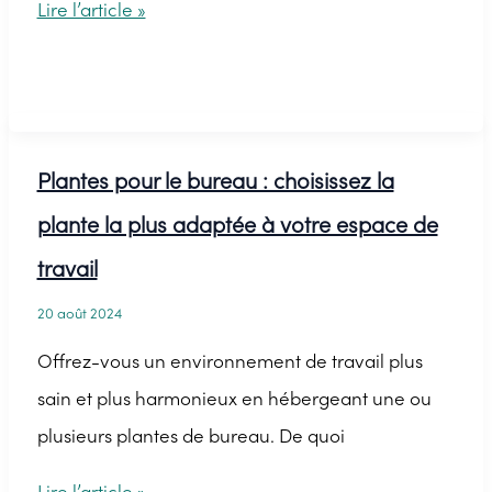
Rénovation
Lire l’article »
de
véranda
:
comment
Plantes pour le bureau : choisissez la
en
plante la plus adaptée à votre espace de
faire
travail
une
serre
20 août 2024
florale
Offrez-vous un environnement de travail plus
élégante
sain et plus harmonieux en hébergeant une ou
et
plusieurs plantes de bureau. De quoi
fonctionnelle
Plantes
Lire l’article »