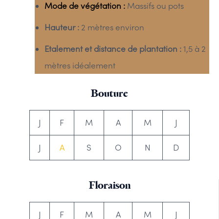
Mode de végétation :
Massifs ou pots
Hauteur :
2 mètres environ
Etalement et distance de plantation :
1,5 à 2
mètres idéalement
Bouture
J
F
M
A
M
J
J
A
S
O
N
D
Floraison
J
F
M
A
M
J