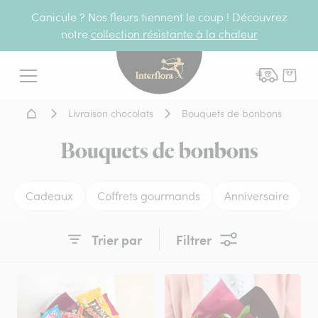
Canicule ? Nos fleurs tiennent le coup ! Découvrez
notre
collection résistante à la chaleur
Interflora - livraison fleurs
Menu
Accueil - Livraison fleurs
Livraison chocolats
Bouquets de bonbons
Bouquets de bonbons
Cadeaux
Coffrets gourmands
Anniversaire
Trier par
Filtrer