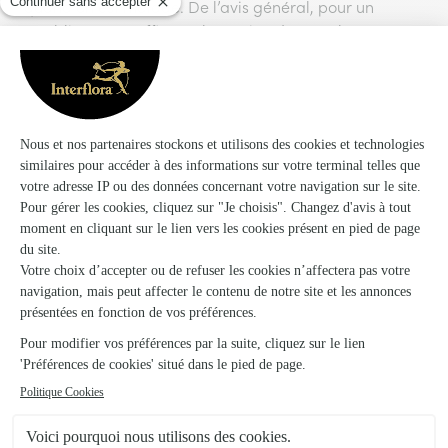
quand on est malade. De l’avis général, pour un
rétablissement efficace, le soutien des proches est un
élément essentiel. C’est prouvé, les douces attentions
de la part de ceux qui comptent sont des détails
importants qui aident grandement à trouver le chemin
de la guérison. Si l’un de vos proches est malade, ne le
privez pas de ce plaisir : mettez-lui du baume au cœur
en lui faisant livrer
des fleurs et du chocolat
ou,
pourquoi pas, un magnifique bouquet de bonbons aux
couleurs chatoyantes et aux saveurs sucrées et
acidulées. Vous ferez non seulement un heureux ou une
heureuse, mais contribuerez ainsi de manière active à
son rapide rétablissement.
Le bouquet de bonbons Haribo : une composition
gourmande pour dire «?Bravo?!?»
Bravo, votre fille vient d’obtenir son permis?! Ça y est,
votre neveu a décroché son bac avec mention?!