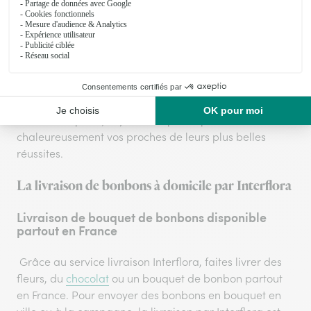
Hourra, votre collègue a enfin obtenu sa promotion?!
Dans la vie, les occasions de dire «?bravo?» sont
nombreuses. Les sucreries et les gâteaux sont
synonymes de joie et de fête : une livraison de bonbons
à domicile pour féliciter celle ou celui qui vient
d’obtenir un succès est une manière de participer
joyeusement à l’évènement. Grâce à la livraison de
bonbons express, soyez de la partie pour féliciter
chaleureusement vos proches de leurs plus belles
réussites.
La livraison de bonbons à domicile par Interflora
Livraison de bouquet de bonbons disponible
partout en France
Grâce au service livraison Interflora, faites livrer des
fleurs, du
chocolat
ou un bouquet de bonbon partout
en France. Pour envoyer des bonbons en bouquet en