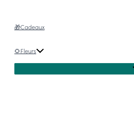
🎁Cadeaux
🌻Fleurs