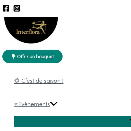
Aller
au
contenu
💐 Offrir un bouquet
🌻 C’est de saison !
⭐Evènements