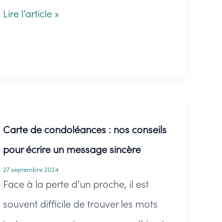
Tombes
Lire l’article »
végétalisées
:
inspirations
pour
des
Carte de condoléances : nos conseils
tombes
pour écrire un message sincère
végétalisées
27 septembre 2024
uniques
Face à la perte d’un proche, il est
et
souvent difficile de trouver les mots
durables