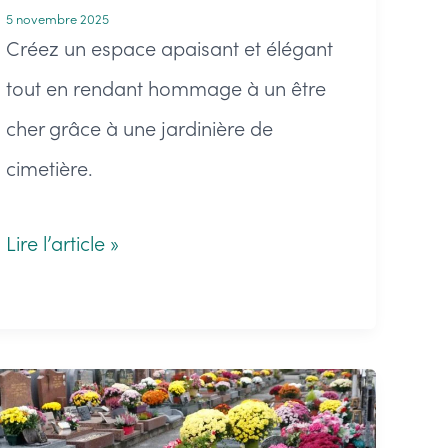
5 novembre 2025
Créez un espace apaisant et élégant
tout en rendant hommage à un être
cher grâce à une jardinière de
cimetière.
Jardinière
Lire l’article »
pour
le
cimetière
:
idées