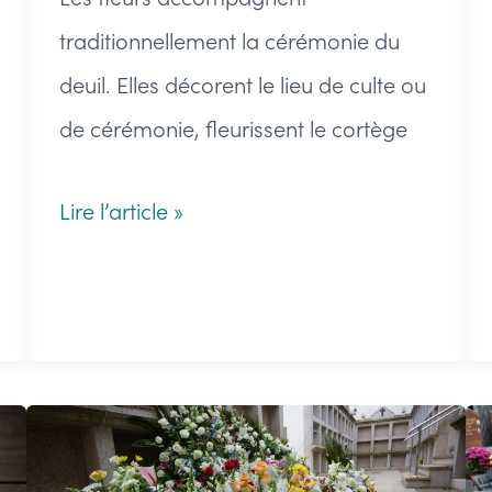
traditionnellement la cérémonie du
deuil. Elles décorent le lieu de culte ou
de cérémonie, fleurissent le cortège
La
Lire l’article »
livraison
de
fleurs
pour
un
deuil