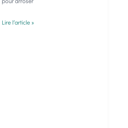
pour arroser
Les
Lire l’article »
plantes
pour
le
cimetière
sans
entretien
:
découvrez
les