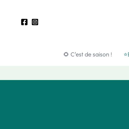
Aller
au
contenu
🌻 C’est de saison !
⭐