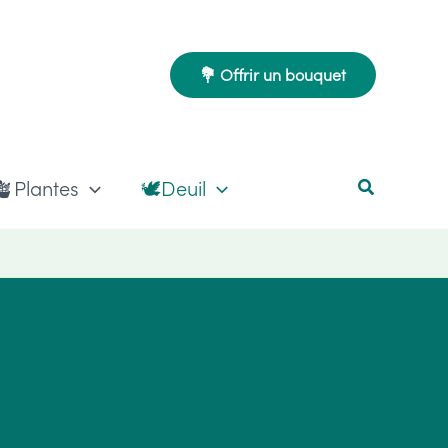
💐 Offrir un bouquet
🪴Plantes
🕊️Deuil