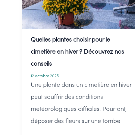
texte
de
soutien
Quelles plantes choisir pour le
en
cimetière en hiver ? Découvrez nos
période
conseils
de
12 octobre 2025
deuil
Une plante dans un cimetière en hiver
peut souffrir des conditions
météorologiques difficiles. Pourtant,
déposer des fleurs sur une tombe