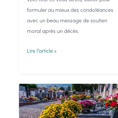
formuler au mieux des condoléances
avec un beau message de soutien
moral après un décès.
Message
Lire l’article »
de
condoléance
:
comment
rédiger
un