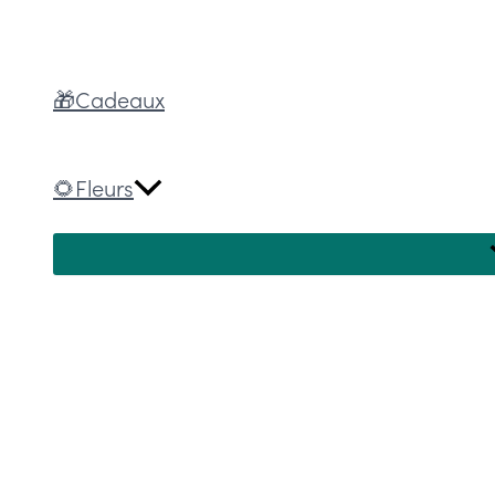
🎁Cadeaux
🌻Fleurs