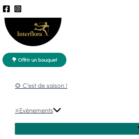
Aller
au
contenu
💐 Offrir un bouquet
🌻 C’est de saison !
⭐Evènements