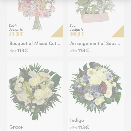
Bouquet of Mixed Cut Flowers
Arrangement of Seasonal Plants
113€
118€
dès
dès
Indigo
Grace
113€
dès