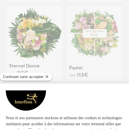
Eternal Dance
Pastel
113€
dès
113€
dès