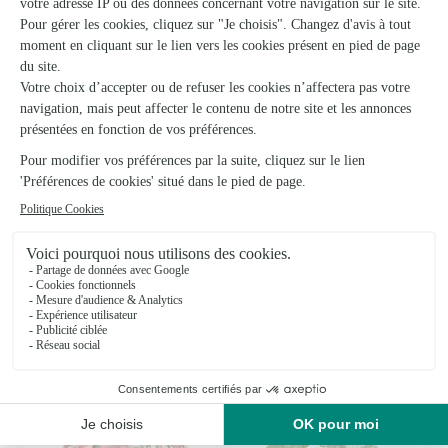
Odelia
Joy
113€
113€
dès
dès
Happy Birthday Surprise Bouquet
Arrangement of Seasonal Flowers
107€
117€
dès
dès