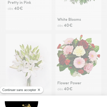
Pretty in Pink
40€
dès
White Blooms
40€
dès
Flower Power
40€
dès
Peace
60€
dès