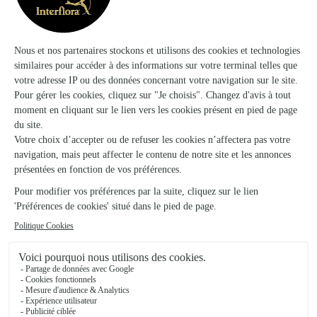
Joyful
Royal
40€
dès
76€
dès