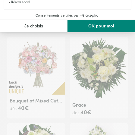
Happy Birthday Surprise Bouquet
Arrangement of Cut Flowers
40€
45€
dès
dès
Bouquet of Mixed Cut Flowers
Grace
40€
dès
40€
dès