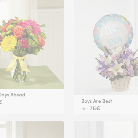
 Days Ahead
Boys Are Best
€
75€
dès