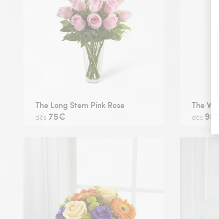
The Long Stem Pink Rose
The Whi
75€
95
dès
dès