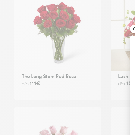
The Long Stem Red Rose
Lush Li
111€
10
dès
dès