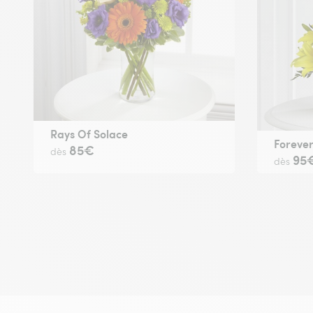
Rays Of Solace
Foreve
85€
dès
95
dès