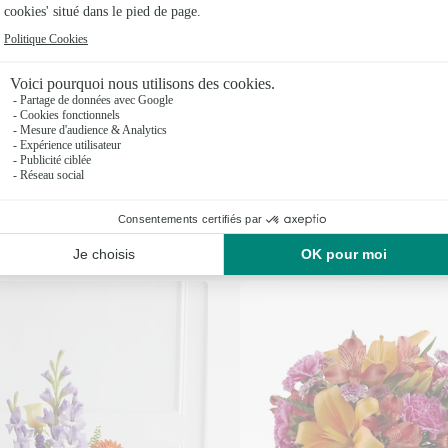
te Rose
The Sundance Rose
€
95€
dès