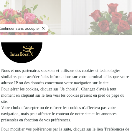
fe Rose
5€
The Simply Enchanting R
60€
dès