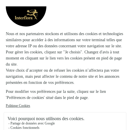
Single Plant
Arrangement of Flowers
73€
122€
dès
dès
Arrangement of Plants