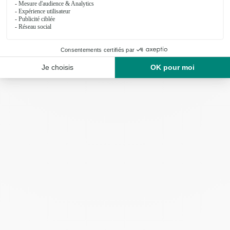
108€
dès
9 produits vus sur 9