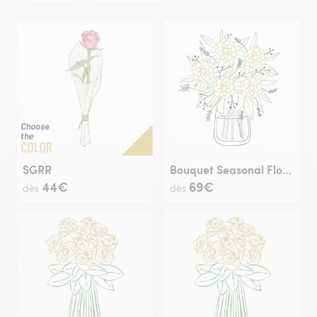
SGRR
Bouquet Seasonal Flowers
44€
69€
dès
dès