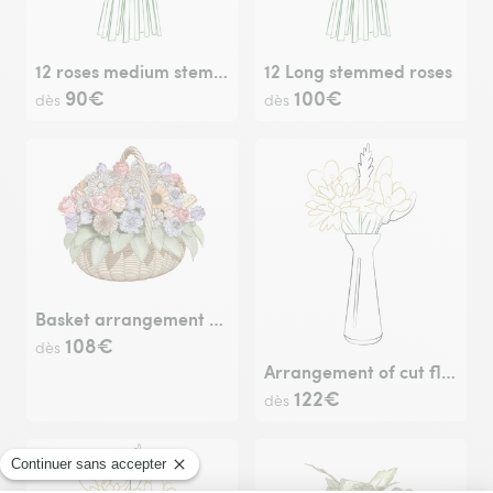
12 roses medium stemmed
12 Long stemmed roses
90€
100€
dès
dès
Basket arrangement of flowers
108€
dès
Arrangement of cut flowers
122€
dès