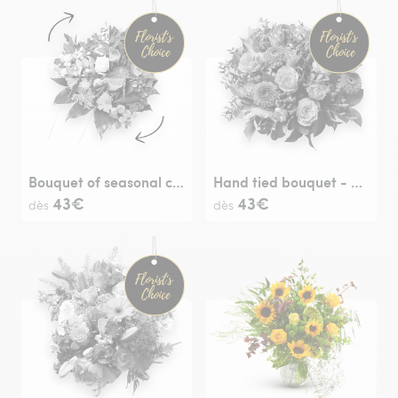
Bouquet of seasonal cut flowers - Florist’s Choice
Hand tied bouquet - Florist’s Choice
43€
43€
dès
dès