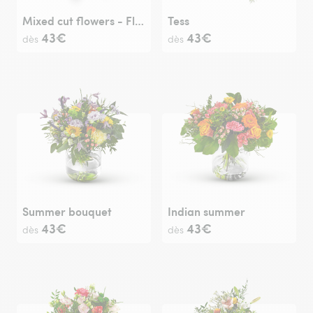
Mixed cut flowers - Florist’s Choice
Tess
43€
43€
dès
dès
Summer bouquet
Indian summer
43€
43€
dès
dès