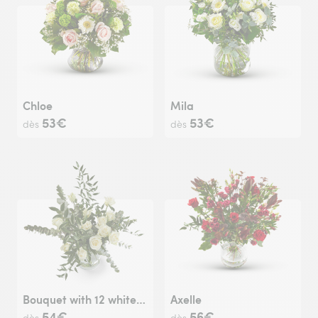
Chloe
Mila
53€
53€
dès
dès
Bouquet with 12 white roses
Axelle
54€
56€