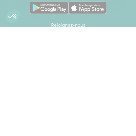
Rejoignez-nous
Interflora sur Facebook
Interflora sur X anciennement Twitter
Interflora sur Instagram
Interflora sur Linkedin
Achats 100% sécurisés
CB
Mastercard
Visa
Paypal
American Express
Google Pay
Apple Pay
Élu Service Client de l'Année 2026 - *Catégorie Livraison de
fleurs - Étude Ipsos bva - Viséo CI - Plus d'infos sur
escda.fr
Interdiction de vente de boissons alcooliques aux mineurs de
moins de 18 ans. La preuve de majorité de l'acheteur est
exigée au moment de la vente en ligne. Code de la santé
publique, Art. L.3342-1 et L.3342-3