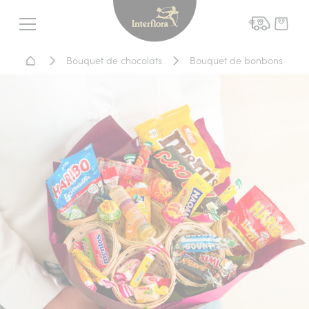
Interflora - livraison fleurs
Menu
Accueil - Livraison fleurs
Bouquet de chocolats
Bouquet de bonbons