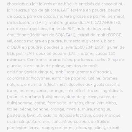
chocolats au lait fourrés et de biscuits enrobés de chocolat au
lait : sucre, sirop de glucose, LAIT écrémé en poudre, beurre
de cacao, pâte de cacao, matière grasse de palme, perméat
de lactosérum (LAIT), matière grasse du LAIT, CACAHUETES,
noix de coco séchées, farine de BLE, huile de tournesol,
émulsifiants(lécithines de SOJA,E471), extrait de malt d'ORGE,
sel, cacao maigre en poudre, humectant(glycérol), blanc
d'OEUF en poudre, poudres à lever(E500,E341,E501), gluten de
BLE, petit-LAIT doux en poudre (LAIT), arôme, cacao 25%
minimum. Confiseries aromatisées, parfums assortis : Sirop de
glucose, sucre, huile de palme, amidon de maïs,
acidifiant(acide citrique), stabilisant (gomme d'acacia),
colorants(anthocyanes, extrait de paprika, lutéine),arômes
naturels, émulsifiants(lécithines). Sucettes aux goûts assortis:
fraise, pomme, cerise, orange, cola et lait- fraise : ingrédients
(pour les parfums fruits): sucre, sirop de glucose, purée de
fruits(pomme, cerise, framboise, ananas, citron vert, citron,
fraise ,pêche, banane, orange, myrtille, mûre, mangue,
pastèque, kiwi) 3%, acidifiants(acide lactique, acide malique,
acide citrique),arômes, concentrés-couleurs de fruits et
plantes(betterave rouge, carthame, citron, spiruline), extrait-