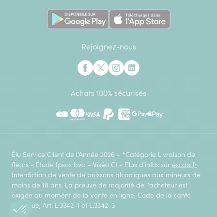
Rejoignez-nous
Interflora sur Facebook
Interflora sur X anciennement Twitter
Interflora sur Instagram
Interflora sur Linkedin
Achats 100% sécurisés
CB
Mastercard
Visa
Paypal
American Express
Google Pay
Apple Pay
Élu Service Client de l'Année 2026 - *Catégorie Livraison de
fleurs - Étude Ipsos bva - Viséo CI - Plus d'infos sur
escda.fr
Interdiction de vente de boissons alcooliques aux mineurs de
moins de 18 ans. La preuve de majorité de l'acheteur est
exigée au moment de la vente en ligne. Code de la santé
publique, Art. L.3342-1 et L.3342-3