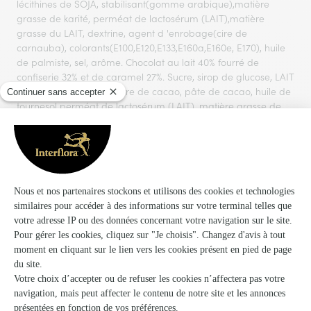
lécithines de SOJA, stabilisant(gomme arabique),matière
grasse de karité, perméat de lactosérum (LAIT),matière
grasse du LAIT, dextrine, agent d 'enrobage(cire de
carnauba), colorants(E100,E120,E133,E160a,E160e, E170), huile
de palmiste, sel, arôme. Chocolat au lait 40% fourré de
confiserie 32% et de caramel 27%. Sucre, sirop de glucose, LAIT
écrémé en poudre, beurre de cacao, pâte de cacao, huile de
tournesol perméat de lactosérum (LAIT), matière grasse de
palme, matière grasse du LAIT, cacao maigre en poudre,
extrait de malt d'ORGE, sel. Emulsifiants : lécithine de SOJA,
blanc d'OEUF en poudre. Confiserie gélifiée goût cola.
Ingrédients: sirop de glucose, sucre, gélatine, dextrose,
acidifiant: acide citrique, sirop de caramel, arôme. Agent
d’enrobage: cire d'abeille blanche et jaune, cire de carnauba.
Confiserie gélifiée : sirop de glucose, sucre, gélatine, acidifiant:
acide citrique, arôme, concentrés de fruits et de plantes :
radis, carotte, carthame, citron. Confiserie gélifiée : sirop de
glucose, sucre, gélatine, dextrose, acidifiant : acide citrique,
arôme, concentrés de fruits et de plantes (spiruline, carthame,
citron ,carotte), agents d'enrobage: cire d'abeille blanche et
jaune, cire de carnauba. Bonbons parfums fruits : Sirop de
glucose, sucre, jus de fruits(fraise, pomme, orange, citron