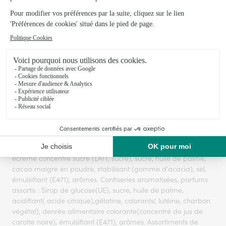
2%),huile de noix de coco. Acidifiant: acide citrique, fécule,
maltodextrine, arômes, beurre de cacao, épaississant(gomme
gellane, gomme de cellulose, gomme
arabique),émulsifiants(sucroesters d'acides gras), agent d
'enrobage (cire de carnauba), colorants(caroténîdes,
curcumine, anthocyanes, rouge de betterave). Confiserie pâte
à mâcher assortie, aromatisée : Sucre, sirop de glucose,
graisse de palme, humectant : sirop de sorbitol, acidifiant:
acide citrique gélatine, arôme (concentrés de fruits et de
plantes: carthame, citron, spiruline, radis, cassis, carotte,
pomme, sirop de caramel, extrait de réglisse)
Antiagglomérant: talc. Agent d 'enrobage: cire d 'abeille
blanche et jaune, sirop de sucre mélassé, sirop de sucre
inverti. Confiseries aromatisées : Sirop de glucose(UE), LAIT
écrémé concentré sucré (LAIT, sucre), sucre, huile de palme,
cacao maigre en poudre, stabilisant (gomme d'acacia), sel,
émulsifiant (E471), arômes. Confiseries aromatisées, parfums
assortis : Sirop de glucose(UE), sucre, huile de palme,
acidifiant( acide citrique),gélatine, colorants( lutéine, charbon
végétal), denrée alimentaire colorante(concentré de jus de
carotte noire), émulsifiant (E471), arômes. Assortiments de