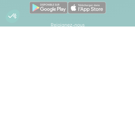
Rejoignez-nous
Interflora sur Facebook
Interflora sur X anciennement Twitter
Interflora sur Instagram
Interflora sur Linkedin
Achats 100% sécurisés
CB
Mastercard
Visa
Paypal
American Express
Google Pay
Apple Pay
Élu Service Client de l'Année 2026 - *Catégorie Livraison de
fleurs - Étude Ipsos bva - Viséo CI - Plus d'infos sur
escda.fr
Interdiction de vente de boissons alcooliques aux mineurs de
moins de 18 ans. La preuve de majorité de l'acheteur est
exigée au moment de la vente en ligne. Code de la santé
publique, Art. L.3342-1 et L.3342-3