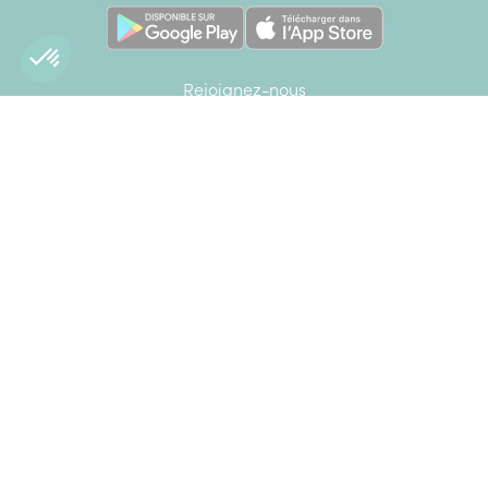
Rejoignez-nous
Interflora sur Facebook
Interflora sur X anciennement Twitter
Interflora sur Instagram
Interflora sur Linkedin
Achats 100% sécurisés
CB
Mastercard
Visa
Paypal
American Express
Google Pay
Apple Pay
Élu Service Client de l'Année 2026 - *Catégorie Livraison de
fleurs - Étude Ipsos bva - Viséo CI - Plus d'infos sur
escda.fr
Interdiction de vente de boissons alcooliques aux mineurs de
moins de 18 ans. La preuve de majorité de l'acheteur est
exigée au moment de la vente en ligne. Code de la santé
publique, Art. L.3342-1 et L.3342-3